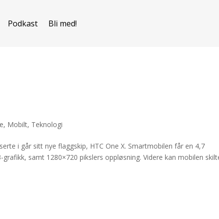
Podkast
Bli med!
re
,
Mobilt
,
Teknologi
te i går sitt nye flaggskip, HTC One X. Smartmobilen får en 4,7
-grafikk, samt 1280×720 pikslers oppløsning. Videre kan mobilen skilt