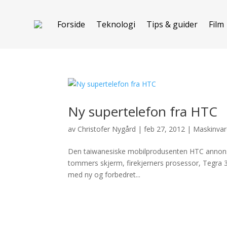
Forside
Teknologi
Tips & guider
Film
Ny supertelefon fra HTC
av
Christofer Nygård
|
feb 27, 2012
|
Maskinva
Den taiwanesiske mobilprodusenten HTC annonser
tommers skjerm, firekjerners prosessor, Tegra 3
med ny og forbedret...