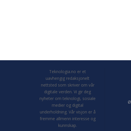
Teknologia.no er et
uavhengig redaksjonelt
nettsted som skriver om vår
digitale verden. Vi gir deg
nyheter om teknologi, sosiale
Ø
medier og digital
underholdning. Vår visjon er å
fremme allmenn interesse og
kunnskap.