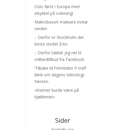
Oslo først i Europa med
elsykkel på solenergi
Makrobasert malware inntar
verden
– Derfor er Stockholm det
beste stedet å bo
– Derfor takket jeg nei til
milliardtilbud fra Facebook
’Tilbake til Fremtiden II’ traff
blink om dagens teknologi.
Nesten.
«Kvinner burde være på
kjøkkenet»
Sider
Kontakt oss