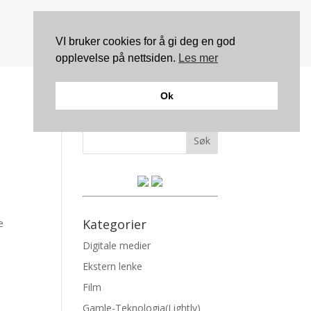
VI bruker cookies for å gi deg en god
opplevelse på nettsiden.
Les mer
Ok
Søk
Kategorier
e
Digitale medier
Ekstern lenke
Film
Gamle-Teknologia(Lightly)