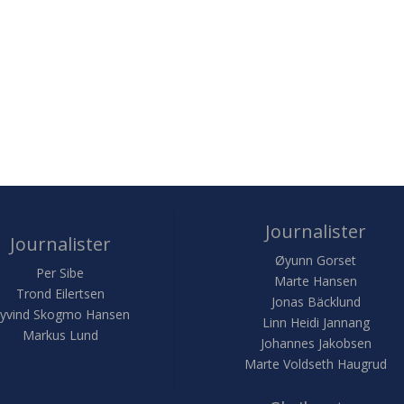
Journalister
Journalister
Øyunn Gorset
Per Sibe
Marte Hansen
Trond Eilertsen
Jonas Bäcklund
yvind Skogmo Hansen
Linn Heidi Jannang
Markus Lund
Johannes Jakobsen
Marte Voldseth Haugrud