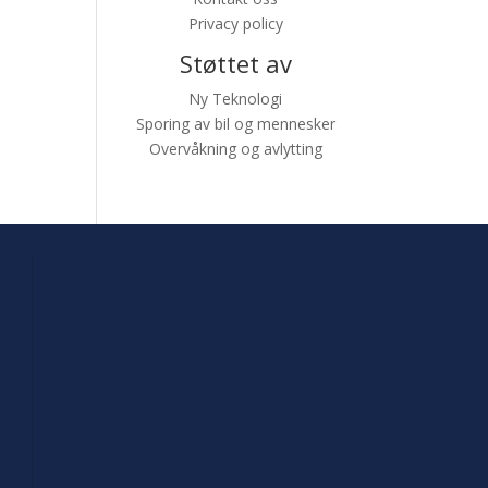
Privacy policy
Støttet av
Ny Teknologi
Sporing av bil og mennesker
Overvåkning og avlytting