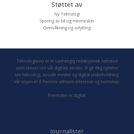
Støttet av
Ny Teknologi
Sporing av bil og mennesker
Overvåkning og avlytting
Teknologia.no er et uavhengig redaksjonelt nettsted
som skriver om vår digitale verden. Vi gir deg nyheter
om teknologi, sosiale medier og digital underholdning.
Vår visjon er å fremme allmenn interesse og kunnskap.
Fremtiden er digital.
Journalister