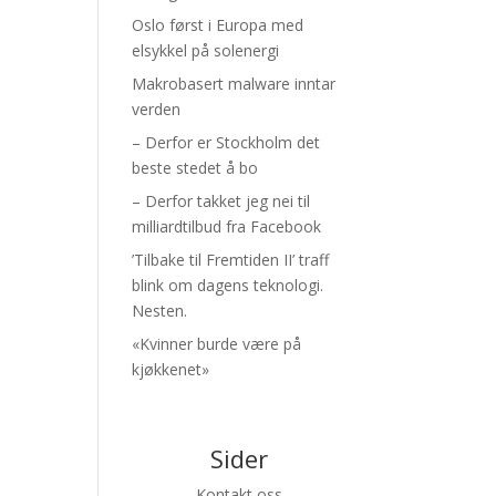
Oslo først i Europa med
elsykkel på solenergi
Makrobasert malware inntar
verden
– Derfor er Stockholm det
beste stedet å bo
– Derfor takket jeg nei til
milliardtilbud fra Facebook
’Tilbake til Fremtiden II’ traff
blink om dagens teknologi.
Nesten.
«Kvinner burde være på
kjøkkenet»
Sider
Kontakt oss