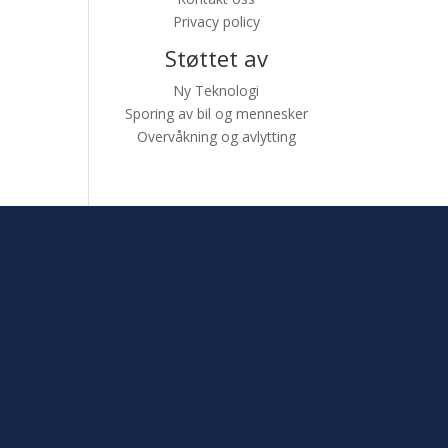
Privacy policy
Støttet av
Ny Teknologi
Sporing av bil og mennesker
Overvåkning og avlytting