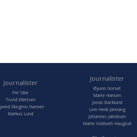
Journalister
Journalister
Øyunn Gorset
Per Sibe
Marte Hansen
Trond Eilertsen
Jonas Bäcklund
yvind Skogmo Hansen
Linn Heidi Jannang
Markus Lund
Johannes Jakobsen
Marte Voldseth Haugrud