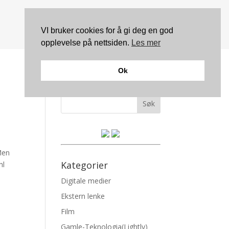
VI bruker cookies for å gi deg en god
opplevelse på nettsiden.
Les mer
Ok
Søk
Men
Kategorier
hl
Digitale medier
Ekstern lenke
Film
Gamle-Teknologia(Lightly)