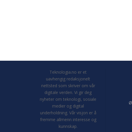
Teknologia.no er et
uavhengig redaksjonelt
nettsted som skriver om vår
digitale verden. Vi gir deg
nyheter om teknologi, sosiale
Ø
medier og digital
underholdning. Vår visjon er å
fremme allmenn interesse og
kunnskap.