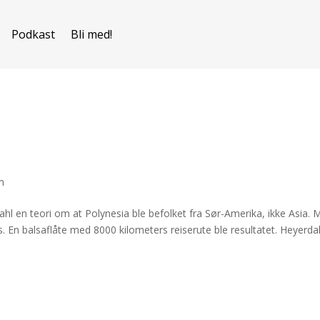
Podkast
Bli med!
m
l en teori om at Polynesia ble befolket fra Sør-Amerika, ikke Asia. 
is. En balsaflåte med 8000 kilometers reiserute ble resultatet. Heyerda