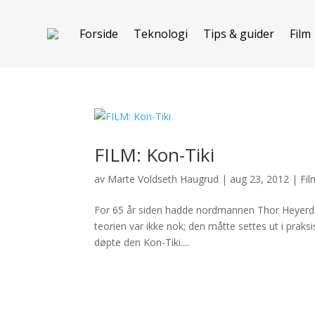
Forside
Teknologi
Tips & guider
Film
FILM: Kon-Tiki
av
Marte Voldseth Haugrud
|
aug 23, 2012
|
Fil
For 65 år siden hadde nordmannen Thor Heyerdah
teorien var ikke nok; den måtte settes ut i praks
døpte den Kon-Tiki....