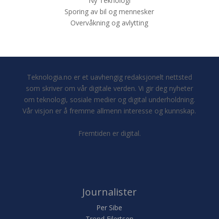
Ny Teknologi
Sporing av bil og mennesker
Overvåkning og avlytting
Teknologia.no er et uavhengig redaksjonelt nettsted
som skriver om vår digitale verden. Vi gir deg nyheter
om teknologi, sosiale medier og digital underholdning.
Vår visjon er å fremme allmenn interesse og kunnskap.
Fremtiden er digital.
Journalister
Per Sibe
Trond Eilertsen