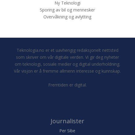
Ny Teknologi
Sporing av bil og mennesker
Overvåkning og avlytting
Teknologia.no er et uavhengig redaksjonelt nettsted
som skriver om vår digitale verden. Vi gir deg nyheter
om teknologi, sosiale medier og digital underholdning.
Vår visjon er å fremme allmenn interesse og kunnskap.
Fremtiden er digital.
Journalister
Per Sibe