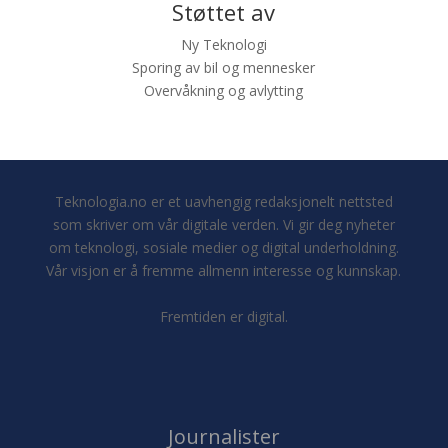
Støttet av
Ny Teknologi
Sporing av bil og mennesker
Overvåkning og avlytting
Teknologia.no er et uavhengig redaksjonelt nettsted
som skriver om vår digitale verden. Vi gir deg nyheter
om teknologi, sosiale medier og digital underholdning.
Vår visjon er å fremme allmenn interesse og kunnskap.
Fremtiden er digital.
Journalister