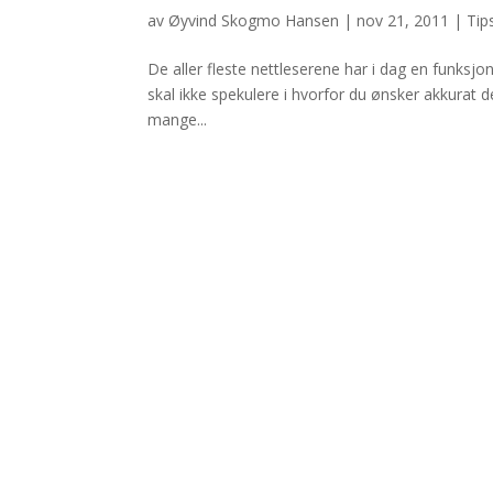
av
Øyvind Skogmo Hansen
|
nov 21, 2011
|
Tip
De aller fleste nettleserene har i dag en funksjon
skal ikke spekulere i hvorfor du ønsker akkurat d
mange...