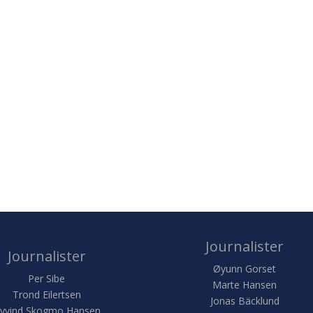
Journalister
Journalister
Øyunn Gorset
Per Sibe
Marte Hansen
Trond Eilertsen
Jonas Bäcklund
yvind Skogmo Hansen