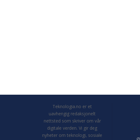
Teknologia.no er et
uavhengig redaksjonelt
nettsted som skriver om vår
digitale verden. Vi gir deg
nyheter om teknologi, sosiale
Ø