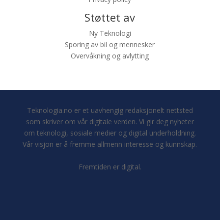
Støttet av
Ny Teknologi
Sporing av bil og mennesker
Overvåkning og avlytting
Teknologia.no er et uavhengig redaksjonelt nettsted
som skriver om vår digitale verden. Vi gir deg nyheter
om teknologi, sosiale medier og digital underholdning.
Vår visjon er å fremme allmenn interesse og kunnskap.
Fremtiden er digital.