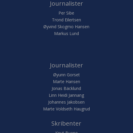
Journalister
Per Sibe
Trond Eilertsen
Øyvind Skogmo Hansen
Markus Lund
Journalister
Øyunn Gorset
Marte Hansen
Jonas Bäcklund
Linn Heidi Jannang
Johannes Jakobsen
Marte Voldseth Haugrud
Skribenter
Knut Buene