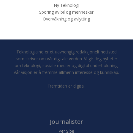
Ny Teknologi
Sporing av bil og mennesker
Overvåkning og avlytting
Teknologia.no er et uavhengig redaksjonelt nettsted
som skriver om vår digitale verden. Vi gir deg nyheter
om teknologi, sosiale medier og digital underholdning.
Vår visjon er å fremme allmenn interesse og kunnskap.
Fremtiden er digital.
Journalister
Per Sibe