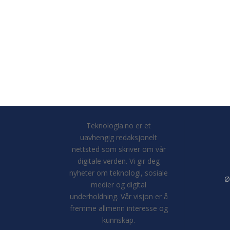
Teknologia.no er et
uavhengig redaksjonelt
nettsted som skriver om vår
digitale verden. Vi gir deg
nyheter om teknologi, sosiale
Ø
medier og digital
underholdning. Vår visjon er å
fremme allmenn interesse og
kunnskap.