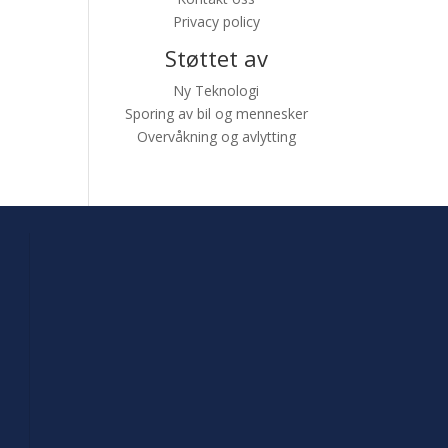
Privacy policy
Støttet av
Ny Teknologi
Sporing av bil og mennesker
Overvåkning og avlytting