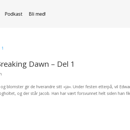
Podkast
Bli med!
Breaking Dawn – Del 1
m
og blomster gir de hverandre sitt «ja». Under festen etterpå, vil Edwa
ogholtet, og der står Jacob. Han har vært forsvunnet helt siden han fi