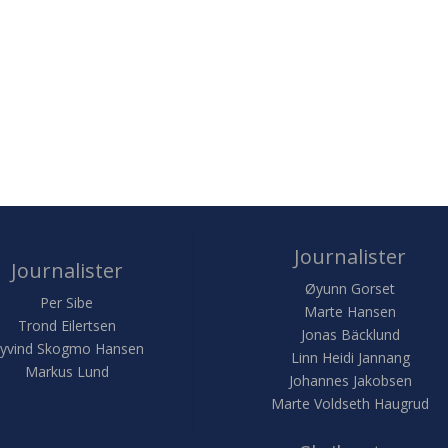
Journalister
Journalister
Øyunn Gorset
Per Sibe
Marte Hansen
Trond Eilertsen
Jonas Bäcklund
yvind Skogmo Hansen
Linn Heidi Jannang
Markus Lund
Johannes Jakobsen
Marte Voldseth Haugrud