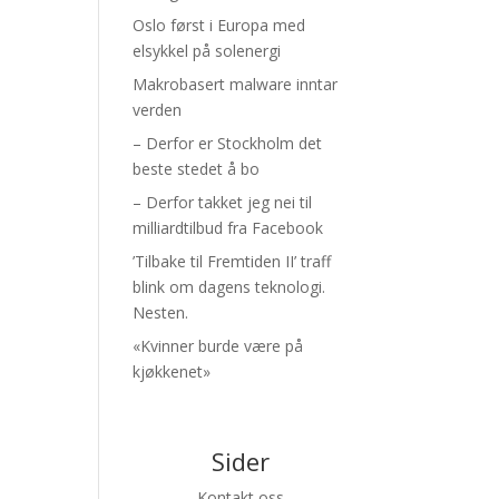
Oslo først i Europa med
elsykkel på solenergi
Makrobasert malware inntar
verden
– Derfor er Stockholm det
beste stedet å bo
– Derfor takket jeg nei til
milliardtilbud fra Facebook
’Tilbake til Fremtiden II’ traff
blink om dagens teknologi.
Nesten.
«Kvinner burde være på
kjøkkenet»
Sider
Kontakt oss