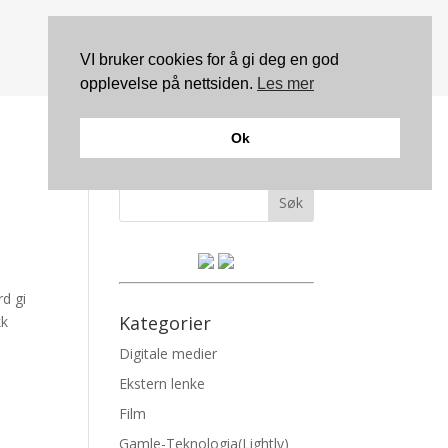
VI bruker cookies for å gi deg en god
opplevelse på nettsiden.
Les mer
Ok
Søk
rd gi
Kategorier
kk
Digitale medier
Ekstern lenke
Film
Gamle-Teknologia(Lightly)