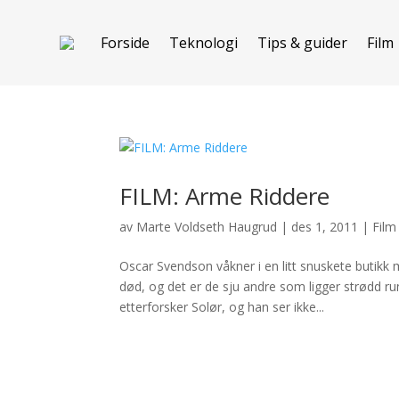
Forside
Teknologi
Tips & guider
Film
FILM: Arme Riddere
av
Marte Voldseth Haugrud
|
des 1, 2011
|
Film
Oscar Svendson våkner i en litt snuskete butik
død, og det er de sju andre som ligger strødd r
etterforsker Solør, og han ser ikke...