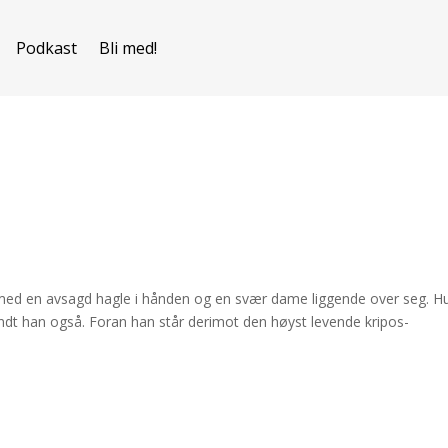
Podkast
Bli med!
k med en avsagd hagle i hånden og en svær dame liggende over seg. H
undt han også. Foran han står derimot den høyst levende kripos-