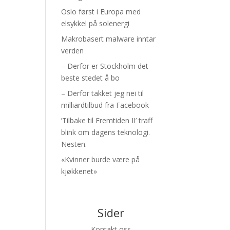
Oslo først i Europa med
elsykkel på solenergi
Makrobasert malware inntar
verden
– Derfor er Stockholm det
beste stedet å bo
– Derfor takket jeg nei til
milliardtilbud fra Facebook
’Tilbake til Fremtiden II’ traff
blink om dagens teknologi.
Nesten.
«Kvinner burde være på
kjøkkenet»
Sider
Kontakt oss