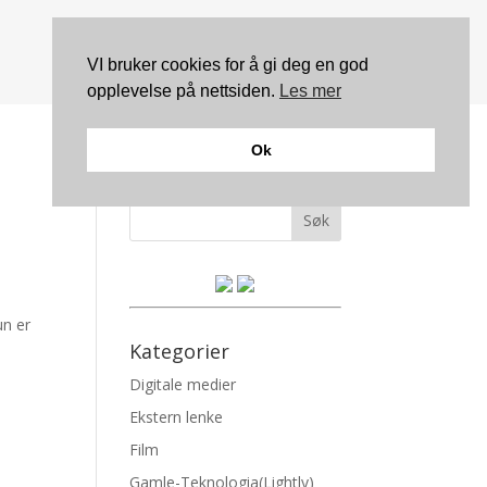
VI bruker cookies for å gi deg en god
opplevelse på nettsiden.
Les mer
Ok
Søk
un er
Kategorier
Digitale medier
Ekstern lenke
Film
Gamle-Teknologia(Lightly)