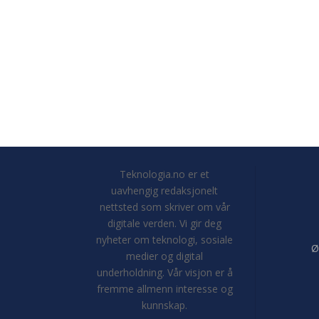
Teknologia.no er et
uavhengig redaksjonelt
nettsted som skriver om vår
digitale verden. Vi gir deg
nyheter om teknologi, sosiale
Ø
medier og digital
underholdning. Vår visjon er å
fremme allmenn interesse og
kunnskap.