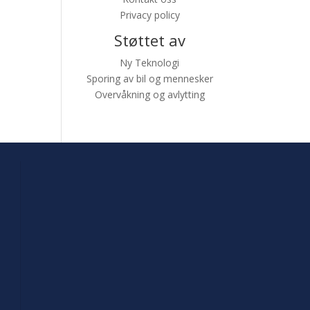
Privacy policy
Støttet av
Ny Teknologi
Sporing av bil og mennesker
Overvåkning og avlytting