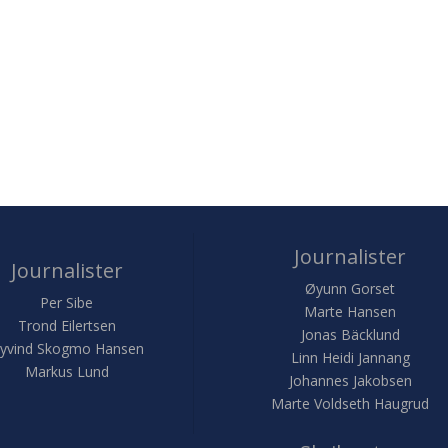
Journalister
Journalister
Øyunn Gorset
Per Sibe
Marte Hansen
Trond Eilertsen
Jonas Bäcklund
yvind Skogmo Hansen
Linn Heidi Jannang
Markus Lund
Johannes Jakobsen
Marte Voldseth Haugrud