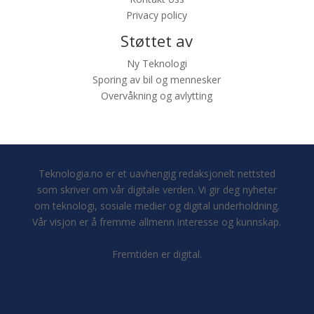
Privacy policy
Støttet av
Ny Teknologi
Sporing av bil og mennesker
Overvåkning og avlytting
Teknologia.no er et uavhengig redaksjonelt nettsted
som skriver om vår digitale verden. Vi gir deg nyheter
om teknologi, sosiale medier og digital underholdning.
Vår visjon er å fremme allmenn interesse og kunnskap.
Fremtiden er digital.