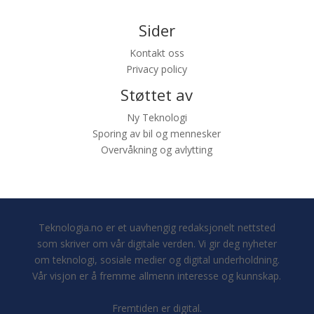
Sider
Kontakt oss
Privacy policy
Støttet av
Ny Teknologi
Sporing av bil og mennesker
Overvåkning og avlytting
Teknologia.no er et uavhengig redaksjonelt nettsted
som skriver om vår digitale verden. Vi gir deg nyheter
om teknologi, sosiale medier og digital underholdning.
Vår visjon er å fremme allmenn interesse og kunnskap.
Fremtiden er digital.