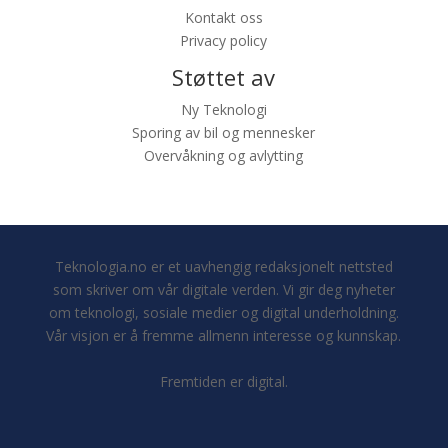
Kontakt oss
Privacy policy
Støttet av
Ny Teknologi
Sporing av bil og mennesker
Overvåkning og avlytting
Teknologia.no er et uavhengig redaksjonelt nettsted
som skriver om vår digitale verden. Vi gir deg nyheter
om teknologi, sosiale medier og digital underholdning.
Vår visjon er å fremme allmenn interesse og kunnskap.
Fremtiden er digital.