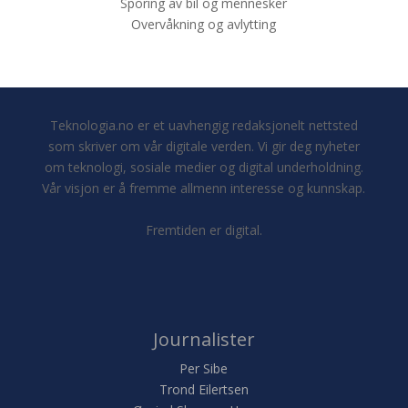
Sporing av bil og mennesker
Overvåkning og avlytting
Teknologia.no er et uavhengig redaksjonelt nettsted
som skriver om vår digitale verden. Vi gir deg nyheter
om teknologi, sosiale medier og digital underholdning.
Vår visjon er å fremme allmenn interesse og kunnskap.
Fremtiden er digital.
Journalister
Per Sibe
Trond Eilertsen