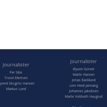
Journalister
Journalister
Øyunn Gorset
Per Sibe
Marte Hansen
Trond Eilertsen
Jonas Bäcklund
yvind Skogmo Hansen
Linn Heidi Jannang
Markus Lund
Johannes Jakobsen
Marte Voldseth Haugrud