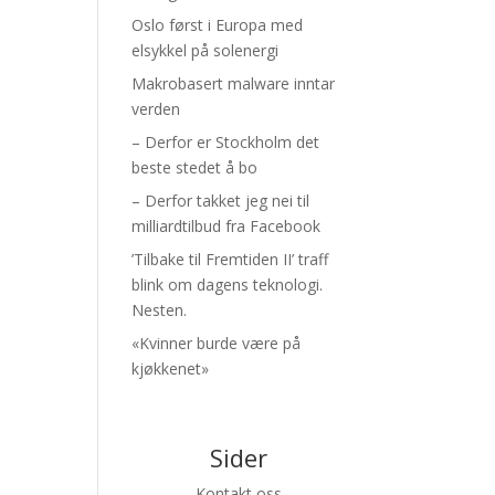
Oslo først i Europa med
elsykkel på solenergi
Makrobasert malware inntar
verden
– Derfor er Stockholm det
beste stedet å bo
– Derfor takket jeg nei til
milliardtilbud fra Facebook
’Tilbake til Fremtiden II’ traff
blink om dagens teknologi.
Nesten.
«Kvinner burde være på
kjøkkenet»
Sider
Kontakt oss