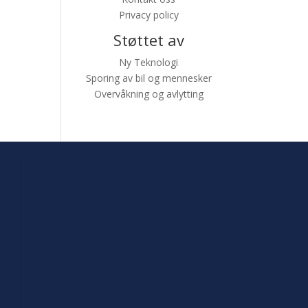
Privacy policy
Støttet av
Ny Teknologi
Sporing av bil og mennesker
Overvåkning og avlytting