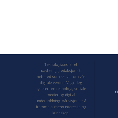
Teknologia.no er et
uavhengig redaksjonelt
nettsted som skriver om vår
digitale verden. Vi gir deg
nyheter om teknologi, sosiale
Ø
medier og digital
underholdning. Vår visjon er å
fremme allmenn interesse og
kunnskap.