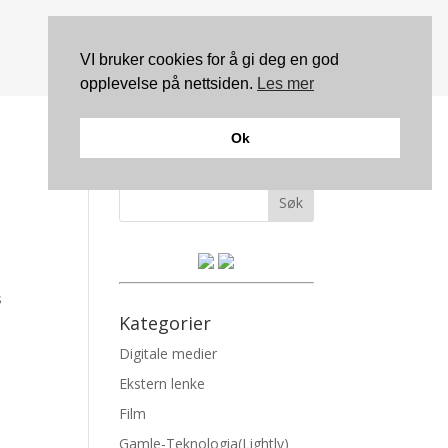
VI bruker cookies for å gi deg en god
opplevelse på nettsiden.
Les mer
Ok
Søk
s
Kategorier
Digitale medier
Ekstern lenke
Film
Gamle-Teknologia(Lightly)