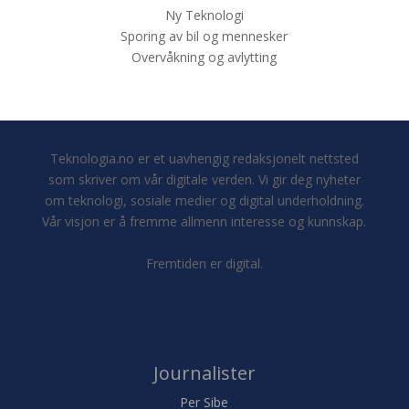
Ny Teknologi
Sporing av bil og mennesker
Overvåkning og avlytting
Teknologia.no er et uavhengig redaksjonelt nettsted
som skriver om vår digitale verden. Vi gir deg nyheter
om teknologi, sosiale medier og digital underholdning.
Vår visjon er å fremme allmenn interesse og kunnskap.
Fremtiden er digital.
Journalister
Per Sibe