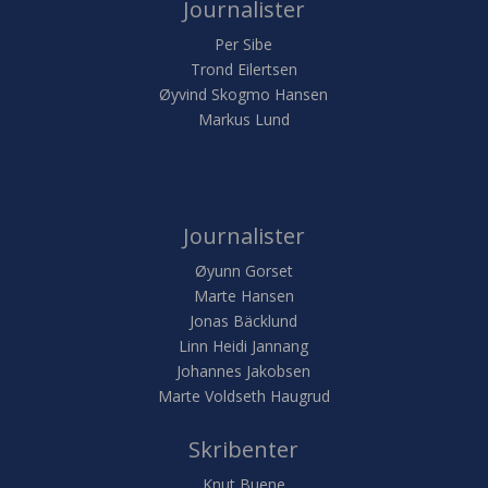
Journalister
Per Sibe
Trond Eilertsen
Øyvind Skogmo Hansen
Markus Lund
Journalister
Øyunn Gorset
Marte Hansen
Jonas Bäcklund
Linn Heidi Jannang
Johannes Jakobsen
Marte Voldseth Haugrud
Skribenter
Knut Buene