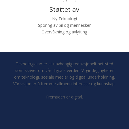
Støttet av
Ny Teknologi
Sporing av bil og mennesker
Overvåkning og avlytting
Teknologia.no er et uavhengig redaksjonelt nettsted
som skriver om vår digitale verden. Vi gir deg nyheter
om teknologi, sosiale medier og digital underholdning.
Vår visjon er å fremme allmenn interesse og kunnskap.
Fremtiden er digital.