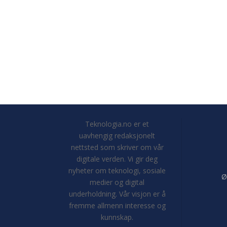
Teknologia.no er et
uavhengig redaksjonelt
nettsted som skriver om vår
digitale verden. Vi gir deg
nyheter om teknologi, sosiale
Ø
medier og digital
underholdning. Vår visjon er å
fremme allmenn interesse og
kunnskap.