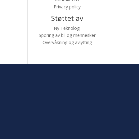
Privacy policy
Støttet av
Ny Teknologi
Sporing av bil og mennesker
Overvåkning og avlytting