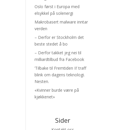
Oslo først i Europa med
elsykkel på solenergi
Makrobasert malware inntar
verden
– Derfor er Stockholm det
beste stedet å bo
– Derfor takket jeg nei til
milliardtilbud fra Facebook
’Tilbake til Fremtiden II’ traff
blink om dagens teknologi.
Nesten.
«Kvinner burde være på
kjøkkenet»
Sider
Kontakt oss