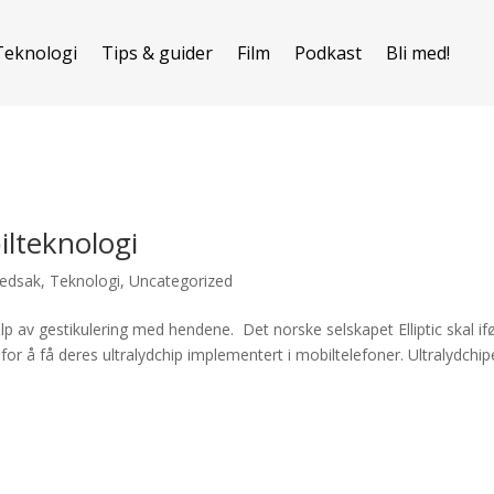
Teknologi
Tips & guider
Film
Podkast
Bli med!
lteknologi
edsak
,
Teknologi
,
Uncategorized
elp av gestikulering med hendene. Det norske selskapet Elliptic skal if
r å få deres ultralydchip implementert i mobiltelefoner. Ultralydchi