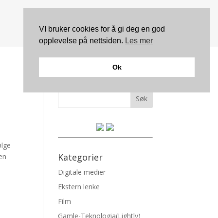
VI bruker cookies for å gi deg en god
opplevelse på nettsiden.
Les mer
Ok
Søk
ølge
Kategorier
pen
Digitale medier
Ekstern lenke
Film
Gamle-Teknologia(Lightly)