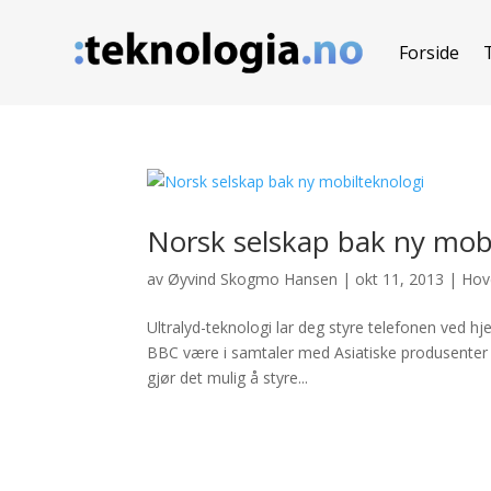
Forside
Norsk selskap bak ny mobi
av
Øyvind Skogmo Hansen
|
okt 11, 2013
|
Hov
Ultralyd-teknologi lar deg styre telefonen ved hj
BBC være i samtaler med Asiatiske produsenter fo
gjør det mulig å styre...