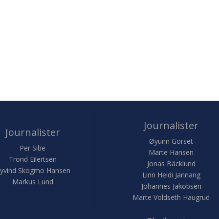
Journalister
Journalister
Øyunn Gorset
Per Sibe
Marte Hansen
Trond Eilertsen
Jonas Bäcklund
yvind Skogmo Hansen
Linn Heidi Jannang
Markus Lund
Johannes Jakobsen
Marte Voldseth Haugrud