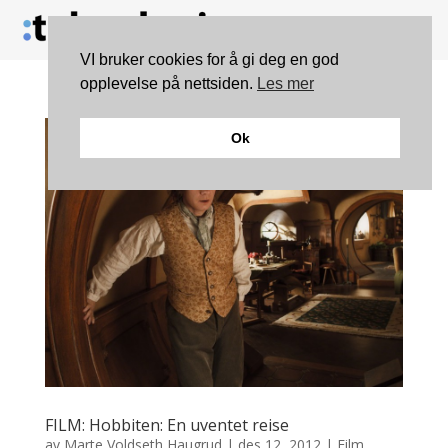
VI bruker cookies for å gi deg en god
opplevelse på nettsiden.
Les mer
Ok
FILM: Hobbiten: En uventet reise
av
Marte Voldseth Haugrud
|
des 12, 2012
|
Film