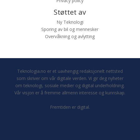
Privacy policy
Støttet av
Ny Teknologi
Sporing av bil og mennesker
Overvåkning og avlytting
Teknologia.no er et uavhengig redaksjonelt nettsted
som skriver om vår digitale verden. Vi gir deg nyheter
om teknologi, sosiale medier og digital underholdning.
Vår visjon er å fremme allmenn interesse og kunnskap.
Fremtiden er digital.