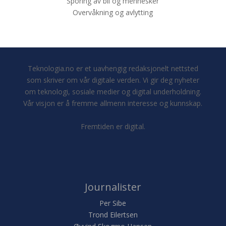
Sporing av bil og mennesker
Overvåkning og avlytting
Teknologia.no er et uavhengig redaksjonelt nettsted
som skriver om vår digitale verden. Vi gir deg nyheter
om teknologi, sosiale medier og digital underholdning.
Vår visjon er å fremme allmenn interesse og kunnskap.
Fremtiden er digital.
Journalister
Per Sibe
Trond Eilertsen