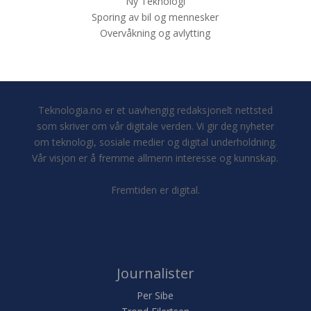
Ny Teknologi
Sporing av bil og mennesker
Overvåkning og avlytting
Teknologia.no er et uavhengig redaksjonelt nettsted
som skriver om vår digitale verden. Vi gir deg nyheter
om teknologi, sosiale medier og digital underholdning.
Vår visjon er å fremme allmenn interesse og kunnskap.
Fremtiden er digital.
Journalister
Per Sibe