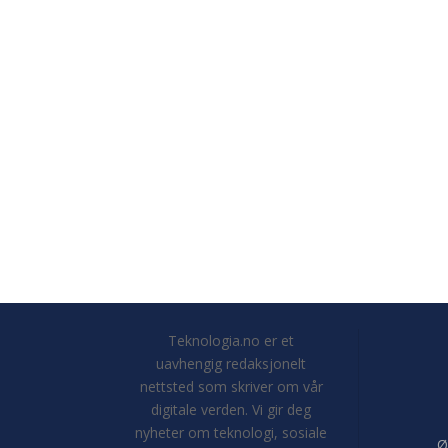
Teknologia.no er et
uavhengig redaksjonelt
nettsted som skriver om vår
digitale verden. Vi gir deg
nyheter om teknologi, sosiale
Ø