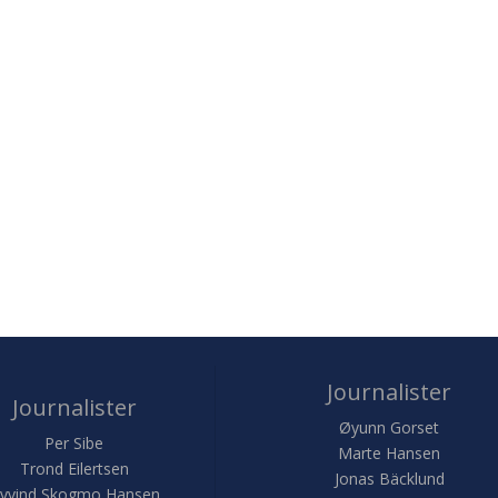
Journalister
Journalister
Øyunn Gorset
Per Sibe
Marte Hansen
Trond Eilertsen
Jonas Bäcklund
yvind Skogmo Hansen