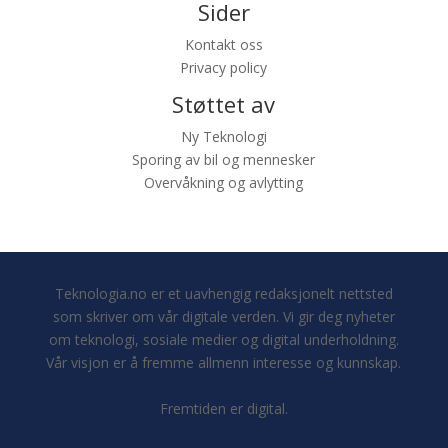
Sider
Kontakt oss
Privacy policy
Støttet av
Ny Teknologi
Sporing av bil og mennesker
Overvåkning og avlytting
Teknologia.no er et uavhengig redaksjonelt nettsted
som skriver om vår digitale verden. Vi gir deg nyheter
om teknologi, sosiale medier og digital underholdning.
Vår visjon er å fremme allmenn interesse og kunnskap.
Fremtiden er digital.