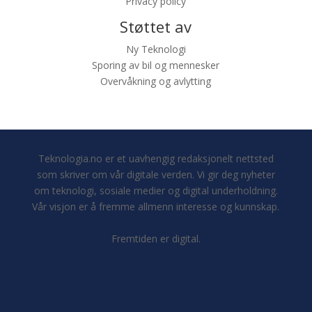
Privacy policy
Støttet av
Ny Teknologi
Sporing av bil og mennesker
Overvåkning og avlytting
Teknologia.no er et uavhengig redaksjonelt nettsted
som skriver om vår digitale verden. Vi gir deg nyheter
om teknologi, sosiale medier og digital underholdning.
Vår visjon er å fremme allmenn interesse og kunnskap.
Fremtiden er digital.