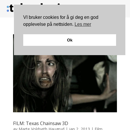
VI bruker cookies for å gi deg en god
opplevelse på nettsiden.
Les mer
Ok
FILM: Texas Chainsaw 3D
av
Marte Voldseth Haugrud
|
jan 2, 2013
|
Film