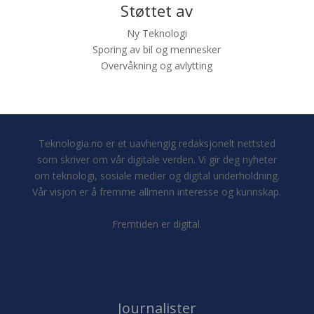
Støttet av
Ny Teknologi
Sporing av bil og mennesker
Overvåkning og avlytting
Teknologia.no er et uavhengig redaksjonelt nettsted
som skriver om vår digitale verden. Vi gir deg nyheter
om teknologi, sosiale medier og digital underholdning.
Vår visjon er å fremme allmenn interesse og kunnskap.
Fremtiden er digital.
Journalister