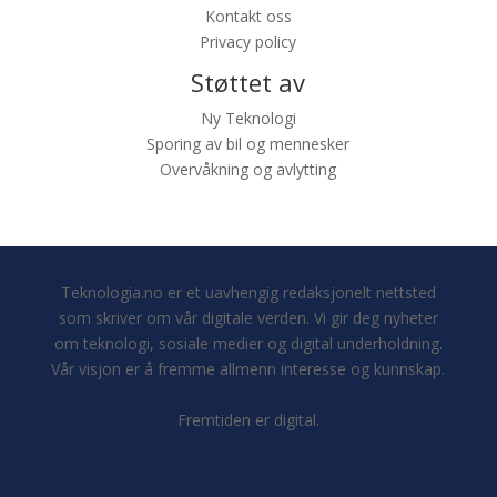
Kontakt oss
Privacy policy
Støttet av
Ny Teknologi
Sporing av bil og mennesker
Overvåkning og avlytting
Teknologia.no er et uavhengig redaksjonelt nettsted
som skriver om vår digitale verden. Vi gir deg nyheter
om teknologi, sosiale medier og digital underholdning.
Vår visjon er å fremme allmenn interesse og kunnskap.
Fremtiden er digital.