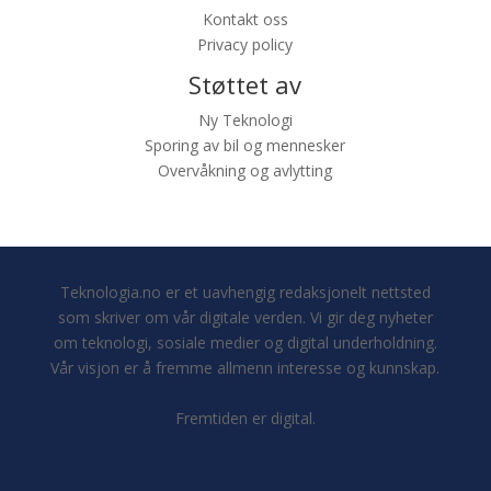
Kontakt oss
Privacy policy
Støttet av
Ny Teknologi
Sporing av bil og mennesker
Overvåkning og avlytting
Teknologia.no er et uavhengig redaksjonelt nettsted
som skriver om vår digitale verden. Vi gir deg nyheter
om teknologi, sosiale medier og digital underholdning.
Vår visjon er å fremme allmenn interesse og kunnskap.
Fremtiden er digital.