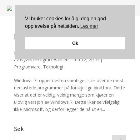
VI bruker cookies for å gi deg en god
opplevelse på nettsiden.
Les mer
Ok
Nå skal piratene fanges
av
Øyvind Skogmo Hansen
|
feb 12, 2010
|
Programvare
,
Teknologi
Windows 7 topper nesten samtlige lister over de mest
nedlastede programmer på forskjellige piratfora. Dette
viser at det er veldig, veldig mange som kjører en
ulovlig versjon av Windows 7. Dette liker selvfølgelig
ikke Microsoft, og derfor legger de nå ut en...
Søk