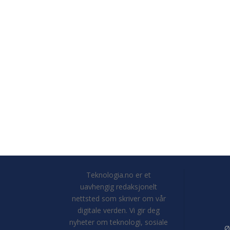
Teknologia.no er et
uavhengig redaksjonelt
nettsted som skriver om vår
digitale verden. Vi gir deg
nyheter om teknologi, sosiale
Ø