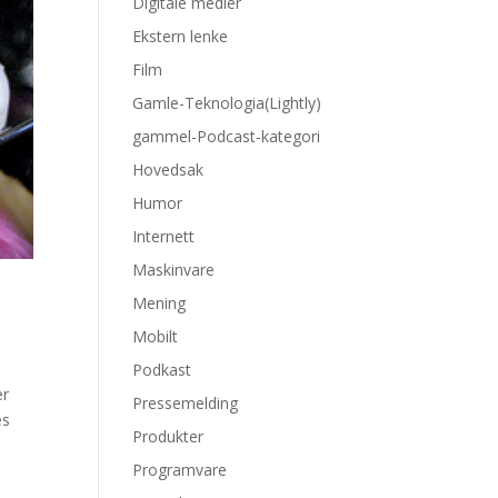
Digitale medier
Ekstern lenke
Film
Gamle-Teknologia(Lightly)
gammel-Podcast-kategori
Hovedsak
Humor
Internett
Maskinvare
Mening
Mobilt
Podkast
er
Pressemelding
es
Produkter
Programvare