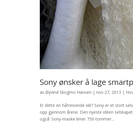
Sony ønsker å lage smart
av
Øyvind Skogmo Hansen
|
nov 27, 2013
|
Ho
Er dette en hårreisende idé? Sony er et stort s
opp gjennom årene. Den nyeste idéen selskapet 
også: Sony-maske limer 750-tommer...