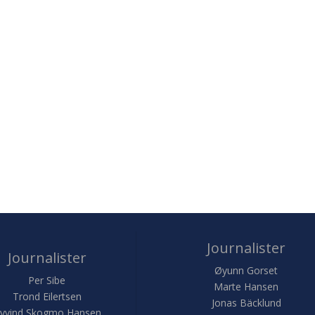
Journalister
Journalister
Øyunn Gorset
Per Sibe
Marte Hansen
Trond Eilertsen
Jonas Bäcklund
yvind Skogmo Hansen