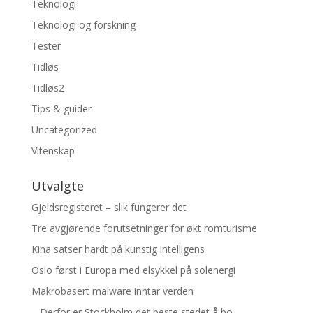
Teknologi
Teknologi og forskning
Tester
Tidløs
Tidløs2
Tips & guider
Uncategorized
Vitenskap
Utvalgte
Gjeldsregisteret – slik fungerer det
Tre avgjørende forutsetninger for økt romturisme
Kina satser hardt på kunstig intelligens
Oslo først i Europa med elsykkel på solenergi
Makrobasert malware inntar verden
– Derfor er Stockholm det beste stedet å bo