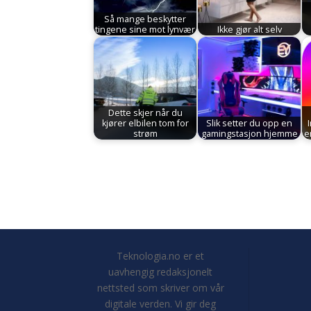
Så mange beskytter
tingene sine mot lynvær
Ikke gjør alt selv
Dette skjer når du
kjører elbilen tom for
Slik setter du opp en
strøm
gamingstasjon hjemme
e
Teknologia.no er et
uavhengig redaksjonelt
nettsted som skriver om vår
digitale verden. Vi gir deg