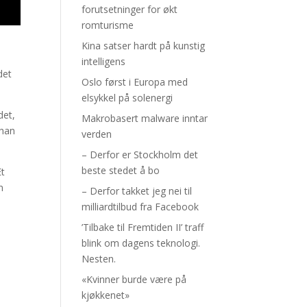
forutsetninger for økt
romturisme
Kina satser hardt på kunstig
intelligens
det
Oslo først i Europa med
elsykkel på solenergi
det,
Makrobasert malware inntar
 han
verden
– Derfor er Stockholm det
beste stedet å bo
Et
n
– Derfor takket jeg nei til
milliardtilbud fra Facebook
’Tilbake til Fremtiden II’ traff
blink om dagens teknologi.
Nesten.
«Kvinner burde være på
kjøkkenet»