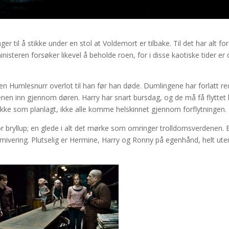
r til å stikke under en stol at Voldemort er tilbake. Til det har alt for
teren forsøker likevel å beholde roen, for i disse kaotiske tider er 
en Humlesnurr overlot til han før han døde. Dumlingene har forlatt re
nen inn gjennom døren. Harry har snart bursdag, og de må få flyttet
år ikke som planlagt, ikke alle komme helskinnet gjennom forflytningen.
 for bryllup; en glede i alt det mørke som omringer trolldomsverdenen. 
immivering. Plutselig er Hermine, Harry og Ronny på egenhånd, helt ute