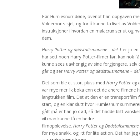
Før Humlesnurr døde, overlot han oppgaven med 
Voldemorts sjel, og for å kunne ta livet av Vol
instruksjoner i hvordan en malacrux ser ut og hv
dem.
Harry Potter og dødstalismanene – del 1
er jo en
har sett noen Harry Potter-filmer før, kan nok f
kunne sees uavhengig av sine forgjengere, selv om 
går og ser
Harry Potter og dødstalismanene – del
Det som ble et stort pluss med
Harry Potter og 
var mye mer lik boka enn det de andre filmene ha
langtrukken film. Det at den er en transportfilm 
start, og en klar slutt hvor Humlesnurr summer
gått (nå er han jo død, så det hadde blitt vanske
vil man kunne få en bedre
filmopplevelse.
Harry Potter og Dødstalismanene
for mye snakk, og litt for lite action. Det har jeg