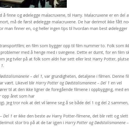
å finne og ødelegge malacruxene, til Harry. Malacruxene er en del a
demort, må de først ødelegge malacruxene. De har derimot ikke fått n
or man finner en, og heller ingen tips til hvordan man best ødelegger
 transportfilm; en film som bygger opp til film nummer to. Folk som ik
å problemer med å henge med i svingene. Dette er dumt, for en film s
jeg tviler på at folk som aldri har sett eller lest Harry Potter, plutse
 1.
dødstalismanene – del 1,
var grundigheten, detaljene i filmen. Denne f
r vært. Likevel blir
Harry Potter og Dødstalismanene – Del 1
en vel
fører til at den ikke ligner de foregående filmene i oppbygging, med en
er opp året som har
lig). Jeg tror nok at det vil lønne seg å se både del 1 og del 2 sammen
 – Del 1
er ikke den beste av Harry Potter-filmene, det blir rett og slett l
 derimot stor tro på at de tar igjen i
Harry Potter og Dødstalismanene –