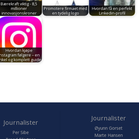
Bærekraft viktig - 8,5
millioner
Promotere firmaet med
Hvordan få en perfekt
innovasjonskroner
en tydelig logo
Linkedin-profil
Hvordan kjøpe
Instagram følgere – en
nkel og komplett guide
Journalister
Journalister
Øyunn Gorset
Per Sibe
Marte Hansen