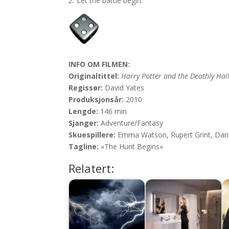
2.
Let the battle begin.
INFO OM FILMEN:
Originaltittel:
Harry Potter and the Deathly Hal
Regissør:
David Yates
Produksjonsår:
2010
Lengde:
146 min
Sjanger:
Adventure/Fantasy
Skuespillere:
Emma Watson, Rupert Grint, Daniel
Tagline:
«The Hunt Begins»
Relatert: