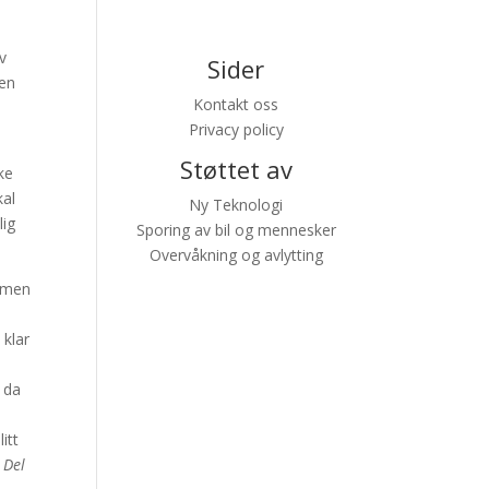
v
Sider
oen
Kontakt oss
Privacy policy
Støttet av
ke
kal
Ny Teknologi
lig
Sporing av bil og mennesker
Overvåkning og avlytting
ilmen
 klar
, da
itt
 Del