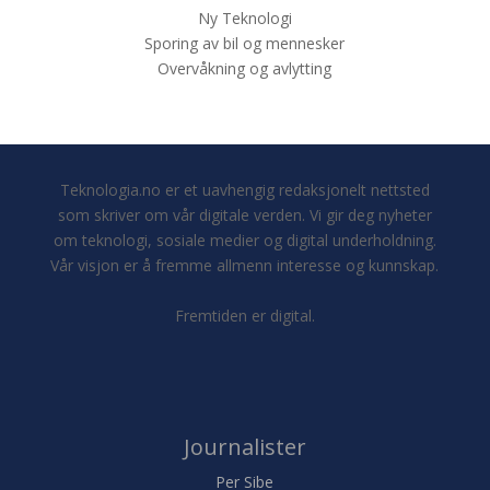
Ny Teknologi
Sporing av bil og mennesker
Overvåkning og avlytting
Teknologia.no er et uavhengig redaksjonelt nettsted
som skriver om vår digitale verden. Vi gir deg nyheter
om teknologi, sosiale medier og digital underholdning.
Vår visjon er å fremme allmenn interesse og kunnskap.
Fremtiden er digital.
Journalister
Per Sibe