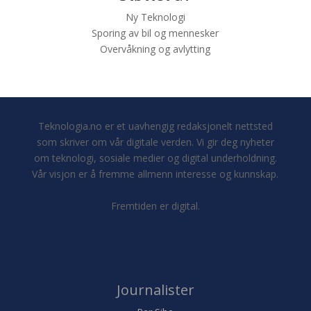
Ny Teknologi
Sporing av bil og mennesker
Overvåkning og avlytting
Teknologia.no er et uavhengig redaksjonelt nettsted
som skriver om vår digitale verden. Vi gir deg nyheter
om teknologi, sosiale medier og digital underholdning.
Vår visjon er å fremme allmenn interesse og kunnskap.
Fremtiden er digital.
Journalister