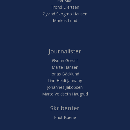
Per Sibe
Trond Eilertsen
Øyvind Skogmo Hansen
Markus Lund
Journalister
Øyunn Gorset
Marte Hansen
Jonas Bäcklund
Linn Heidi Jannang
Johannes Jakobsen
Marte Voldseth Haugrud
Skribenter
Knut Buene