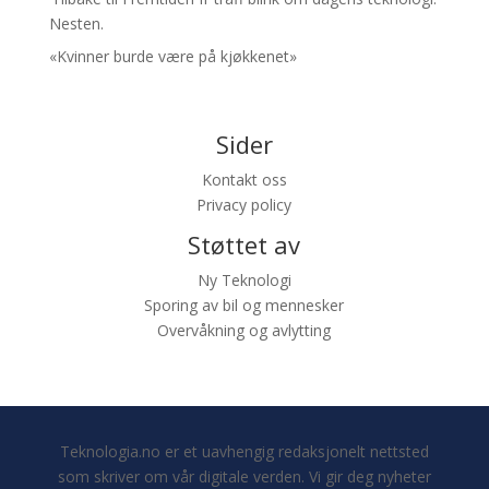
Nesten.
«Kvinner burde være på kjøkkenet»
Sider
Kontakt oss
Privacy policy
Støttet av
Ny Teknologi
Sporing av bil og mennesker
Overvåkning og avlytting
Teknologia.no er et uavhengig redaksjonelt nettsted
som skriver om vår digitale verden. Vi gir deg nyheter