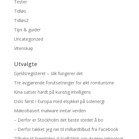
Tester
Tidløs
Tidløs2
Tips & guider
Uncategorized
Vitenskap
Utvalgte
Gjeldsregisteret – slik fungerer det
Tre avgjørende forutsetninger for økt romturisme
Kina satser hardt på kunstig intelligens
Oslo først i Europa med elsykkel på solenergi
Makrobasert malware inntar verden
– Derfor er Stockholm det beste stedet å bo
– Derfor takket jeg nei til milliardtilbud fra Facebook
’Tilbake til Fremtiden II’ traff blink om dagens teknologi.