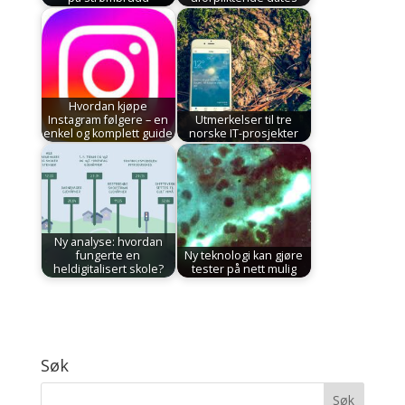
Hvordan kjøpe
Instagram følgere – en
Utmerkelser til tre
enkel og komplett guide
norske IT-prosjekter
Ny analyse: hvordan
fungerte en
Ny teknologi kan gjøre
heldigitalisert skole?
tester på nett mulig
Søk