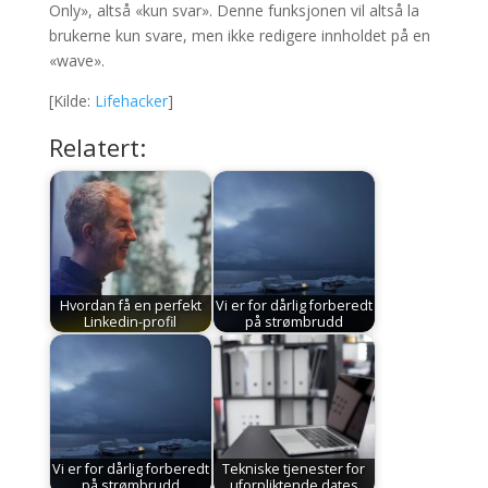
Only», altså «kun svar». Denne funksjonen vil altså la
brukerne kun svare, men ikke redigere innholdet på en
«wave».
[Kilde:
Lifehacker
]
Relatert:
Hvordan få en perfekt
Vi er for dårlig forberedt
Linkedin-profil
på strømbrudd
Vi er for dårlig forberedt
Tekniske tjenester for
på strømbrudd
uforpliktende dates