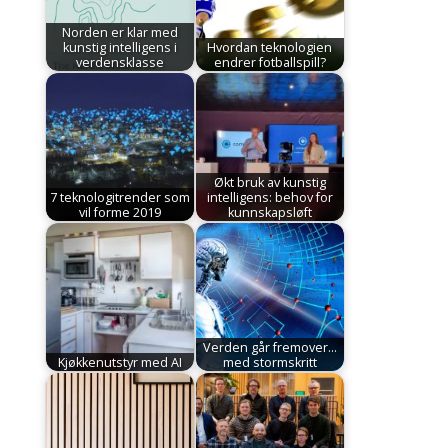
Norden er klar med
kunstig intelligens i
Hvordan teknologien
verdensklasse
endrer fotballspill?
Økt bruk av kunstig
7 teknologitrender som
intelligens: behov for
vil forme 2019
kunnskapsløft
Verden går fremover...
Kjøkkenutstyr med AI
med stormskritt