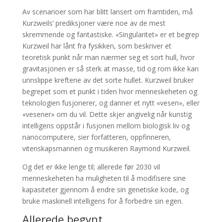
Av scenarioer som har blitt lansert om framtiden, må
Kurzweils’ prediksjoner være noe av de mest
skremmende og fantastiske. «Singularitet» er et begrep
Kurzweil har lånt fra fysikken, som beskriver et
teoretisk punkt når man nærmer seg et sort hull, hvor
gravitasjonen er så sterk at masse, tid og rom ikke kan
unnslippe kreftene av det sorte hullet. Kurzweil bruker
begrepet som et punkt i tiden hvor menneskeheten og
teknologien fusjonerer, og danner et nytt «vesen», eller
«vesener» om du vil. Dette skjer angivelig når kunstig
intelligens oppstår i fusjonen mellom biologisk liv og
nanocomputere, sier forfatteren, oppfinneren,
vitenskapsmannen og musikeren Raymond Kurzweil.
Og det er ikke lenge til; allerede før 2030 vil
menneskeheten ha muligheten til å modifisere sine
kapasiteter gjennom å endre sin genetiske kode, og
bruke maskinell intelligens for å forbedre sin egen.
Allerede begynt