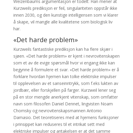
Weizenbaums argumentasjon er todelt: Han mener at
Kurzweils prediksjon er feil, singulariteten oppstår ikke
innen 2030, og den kunstige intelligensen som vi klarer
å skape, vil mangle alle kvalitetene som biologisk liv
har.
«Det harde problem»
Kurzweils fantastiske prediksjon kan ha flere skjær i
sjøen. «Det harde problem» er kjent i nevrovitenskapen
som et av de evige spørsmål hvor vi engang ikke kan
begynne å formulere et svar. «Det harde problem» er å
forklare hvordan hjernen kan tolke elektriske impulser
til opplevelsen av et sanseinntrykk, som f.eks lukten av
jordbær, eller forskjellen på farger. Kurzweil lener seg
på en stor mengde anerkjent vitenskap, som omfatter
navn som filosofen Daniel Dennet, lingvisten Noam
Chomsky og nevrovitenskapsmannen Antonio
Damasio. Det teoretiseres med at hjernens funksjoner
i prinsippet kan reduseres til et intrikat sett med
elektriske impulser og antakelsen er at det samme