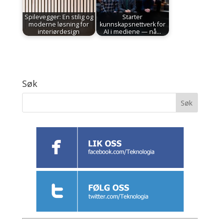
Spilevegger: En stilig og
Starter
moderne løsning for
kunnskapsnettverk for
interiørdesign
AI i mediene — nå…
Søk