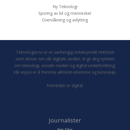
Ny Teknologi
Sporing av bil og mennesker
Overvåkning og avlytting
Teknologia.no er et uavhengig redaksjonelt nettsted
som skriver om vår digitale verden. Vi gir deg nyheter
om teknologi, sosiale medier og digital underholdning.
Vår visjon er å fremme allmenn interesse og kunnskap.
Fremtiden er digital.
Journalister
Per Sibe