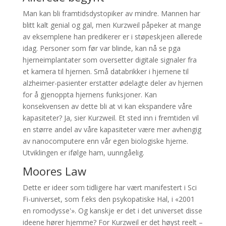
Man kan bli framtidsdystopiker av mindre. Mannen har
blitt kalt genial og gal, men Kurzweil påpeker at mange
av eksemplene han predikerer er i støpeskjeen allerede
idag. Personer som før var blinde, kan nå se pga
hjerneimplantater som oversetter digitale signaler fra
et kamera til hjernen. Små databrikker i hjernene til
alzheimer-pasienter erstatter ødelagte deler av hjernen
for å gjenoppta hjernens funksjoner. Kan
konsekvensen av dette bli at vi kan ekspandere våre
kapasiteter? Ja, sier Kurzweil. Et sted inn i fremtiden vil
en større andel av våre kapasiteter være mer avhengig
av nanocomputere enn vår egen biologiske hjerne.
Utviklingen er ifølge ham, uunngåelig.
Moores Law
Dette er ideer som tidligere har vært manifestert i Sci
Fi-universet, som f.eks den psykopatiske Hal, i «2001
en romodysse'». Og kanskje er det i det universet disse
ideene hører hjemme? For Kurzweil er det høyst reelt –