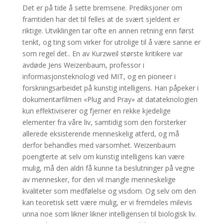
Det er på tide å sette bremsene. Prediksjoner om
framtiden har det til felles at de svært sjeldent er
riktige. Utviklingen tar ofte en annen retning enn først
tenkt, og ting som virker for utrolige til å være sanne er
som regel det.. En av Kurzweil største kritikere var
avdøde Jens Weizenbaum, professor i
informasjonsteknologi ved MIT, og en pioneer i
forskningsarbeidet på kunstig intelligens. Han påpeker i
dokumentarfilmen «Plug and Pray» at datateknologien
kun effektiviserer og fjerner en rekke kjedelige
elementer fra våre liv, samtidig som den forsterker
allerede eksisterende menneskelig atferd, og må
derfor behandles med varsomhet. Weizenbaum
poengterte at selv om kunstig intelligens kan være
mulig, må den aldri få kunne ta beslutninger på vegne
av mennesker, for den vil mangle menneskelige
kvaliteter som medfølelse og visdom. Og selv om den
kan teoretisk sett være mulig, er vi fremdeles milevis
unna noe som likner likner intelligensen til biologisk liv.