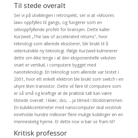
Til stede overalt
Ser vi på utviklingen i retrospekt, ser vi at «Moores
law» oppfylles til gangs, og fungerer som en
selvoppfyllende profeti for bransjen. Dette kaller
Kurzweil „The law of accelerated returns“, hvor
teknologi som allerede eksisterer, blir brukt til å
videreutvikle ny teknologi. Ifølge Kurzweil kulminerer
dette om ikke lenge i at den eksponentielle veksten
snart er vertikal, i computere bygget med
nanoteknologi. En teknologi som allerede var testet i
2001, hvor ett enkelt elektron ble brukt som switch i en
uhyre liten transistor. Dette vil føre til computere som
er så små og kraftige at de praktisk talt kan være
tilstede overalt: I klær, sko, …ja tilmed i blodstrømmen.
En kubikkcentimeter med nanocomputer skal visstnok
inneholde hundre millioner flere mulige koblinger en en
menneskelig hjerne. Er dette noe vi bør se fram til?
Kritisk professor