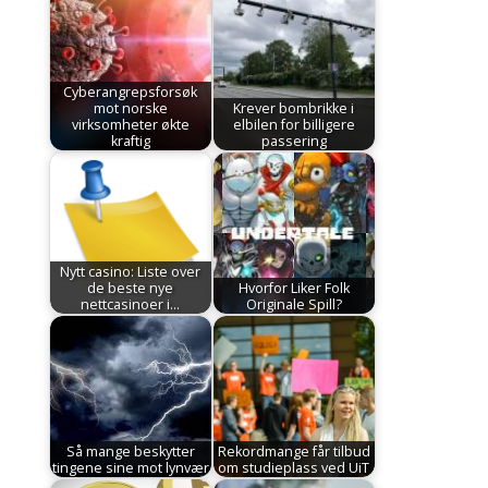
Cyberangrepsforsøk
mot norske
Krever bombrikke i
virksomheter økte
elbilen for billigere
kraftig
passering
Nytt casino: Liste over
de beste nye
Hvorfor Liker Folk
nettcasinoer i…
Originale Spill?
Så mange beskytter
Rekordmange får tilbud
tingene sine mot lynvær
om studieplass ved UiT