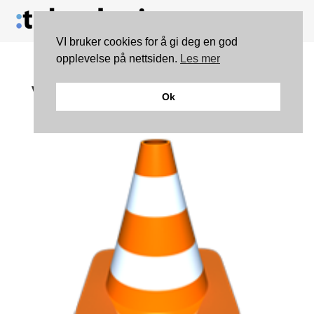
VI bruker cookies for å gi deg en god
opplevelse på nettsiden.
Les mer
VLC passerer 1 milliard
Ok
nedlastinger