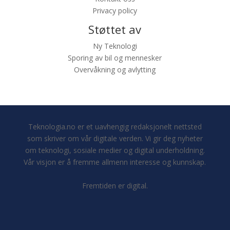
Privacy policy
Støttet av
Ny Teknologi
Sporing av bil og mennesker
Overvåkning og avlytting
Teknologia.no er et uavhengig redaksjonelt nettsted
som skriver om vår digitale verden. Vi gir deg nyheter
om teknologi, sosiale medier og digital underholdning.
Vår visjon er å fremme allmenn interesse og kunnskap.
Fremtiden er digital.