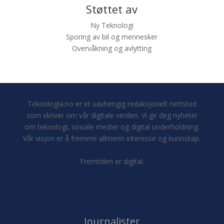
Støttet av
Ny Teknologi
Sporing av bil og mennesker
Overvåkning og avlytting
Teknologia.no er et uavhengig redaksjonelt nettsted
som skriver om vår digitale verden. Vi gir deg nyheter
om teknologi, sosiale medier og digital underholdning.
Vår visjon er å fremme allmenn interesse og kunnskap.
Fremtiden er digital.
Journalister