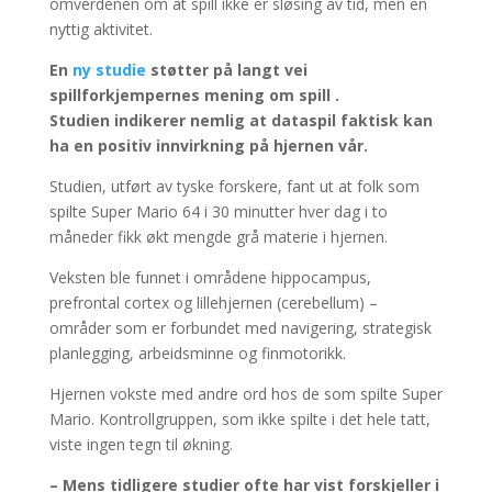
omverdenen om at spill ikke er sløsing av tid, men en
nyttig aktivitet.
En
ny studie
støtter på langt vei
spillforkjempernes mening om spill .
Studien indikerer nemlig at dataspil faktisk kan
ha en positiv innvirkning på hjernen vår.
Studien, utført av tyske forskere, fant ut at folk som
spilte Super Mario 64 i 30 minutter hver dag i to
måneder fikk økt mengde grå materie i hjernen.
Veksten ble funnet i områdene hippocampus,
prefrontal cortex og lillehjernen (cerebellum) –
områder som er forbundet med navigering, strategisk
planlegging, arbeidsminne og finmotorikk.
Hjernen vokste med andre ord hos de som spilte Super
Mario. Kontrollgruppen, som ikke spilte i det hele tatt,
viste ingen tegn til økning.
– Mens tidligere studier ofte har vist forskjeller i