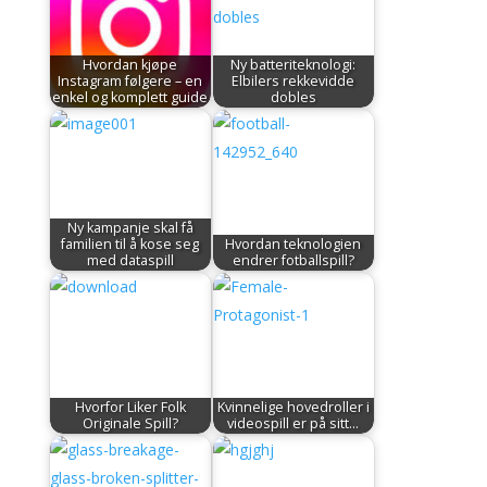
Hvordan kjøpe
Ny batteriteknologi:
Instagram følgere – en
Elbilers rekkevidde
enkel og komplett guide
dobles
Ny kampanje skal få
familien til å kose seg
Hvordan teknologien
med dataspill
endrer fotballspill?
Hvorfor Liker Folk
Kvinnelige hovedroller i
Originale Spill?
videospill er på sitt…