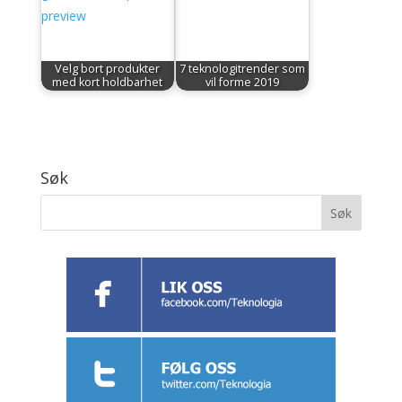
Velg bort produkter
7 teknologitrender som
med kort holdbarhet
vil forme 2019
Søk