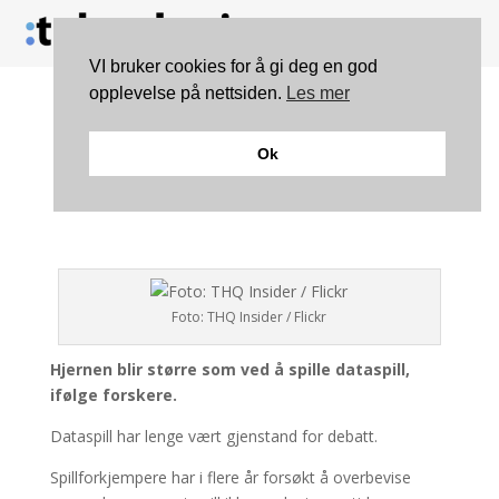
VI bruker cookies for å gi deg en god
opplevelse på nettsiden.
Les mer
Forskere: – Dataspill er
Ok
bra for hjernen
Foto: THQ Insider / Flickr
Hjernen blir større som ved å spille dataspill,
ifølge forskere.
Dataspill har lenge vært gjenstand for debatt.
Spillforkjempere har i flere år forsøkt å overbevise