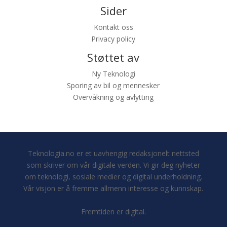
Sider
Kontakt oss
Privacy policy
Støttet av
Ny Teknologi
Sporing av bil og mennesker
Overvåkning og avlytting
Teknologia.no er et uavhengig redaksjonelt nettsted
som skriver om vår digitale verden. Vi gir deg nyheter
om teknologi, sosiale medier og digital underholdning.
Vår visjon er å fremme allmenn interesse og kunnskap.
Fremtiden er digital.