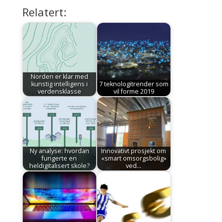
Relatert:
Norden er klar med
kunstig intelligens i
7 teknologitrender som
verdensklasse
vil forme 2019
Ny analyse: hvordan
Innovativt prosjekt om
fungerte en
«smart omsorgsbolig»
heldigitalisert skole?
ved…