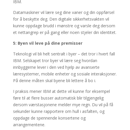
IBM.
Datamaskiner vil lære seg dine vaner og din oppførsel
for å beskytte deg. Den digitale sikkerhetsvakten vil
kunne oppdage brudd i mønstre og varsle deg dersom
et nettangrep er på gang eller noen stjeler din identitet.
5: Byen vil leve på dine premisser
Teknologi vil bli helt sentralt i byer – det tror i hvert fall
IBM. Selskapet tror byer vil lære seg hvordan
innbyggerne lever i den ved hjelp av avanserte
læresystemer, mobile enheter og sosiale interaksjoner.
På denne måten skal byene bli lettere å bo i.
I praksis mener IBM at dette vil kunne for eksempel
føre til at flere busser automatisk blir tilgjengelig
dersom værstasjonene melder mye regn. Du vil på få
sekunder kunne rapportere om hull i asfalten, og
oppdage de spennende konsertene og
arrangementene.