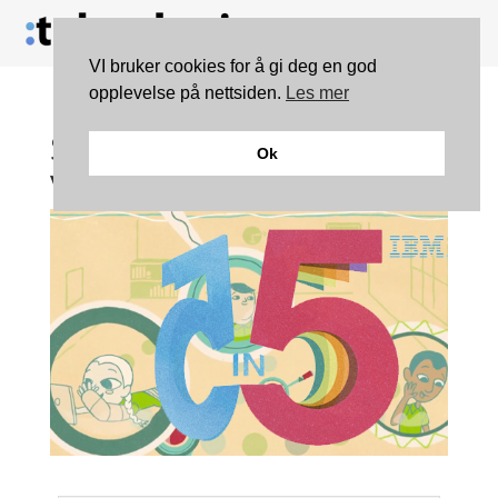
VI bruker cookies for å gi deg en god
opplevelse på nettsiden.
Les mer
Slik tror IBM at teknologi
Ok
vil forandre verden