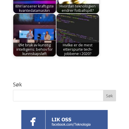
IBM lanserer kraftigste
Hvordan teknologien
kvantedatamaskin
endrer fotballspill?
Økt bruk av kunstig
Hvilke er de mest
intelligens: behov for
etterspurte tech-
kunnskapsløft
jobbene i 2020?
Søk