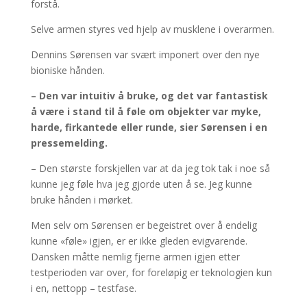
forstå.
Selve armen styres ved hjelp av musklene i overarmen.
Dennins Sørensen var svært imponert over den nye
bioniske hånden.
– Den var intuitiv å bruke, og det var fantastisk
å være i stand til å føle om objekter var myke,
harde, firkantede eller runde, sier Sørensen i en
pressemelding.
– Den største forskjellen var at da jeg tok tak i noe så
kunne jeg føle hva jeg gjorde uten å se. Jeg kunne
bruke hånden i mørket.
Men selv om Sørensen er begeistret over å endelig
kunne «føle» igjen, er er ikke gleden evigvarende.
Dansken måtte nemlig fjerne armen igjen etter
testperioden var over, for foreløpig er teknologien kun
i en, nettopp – testfase.