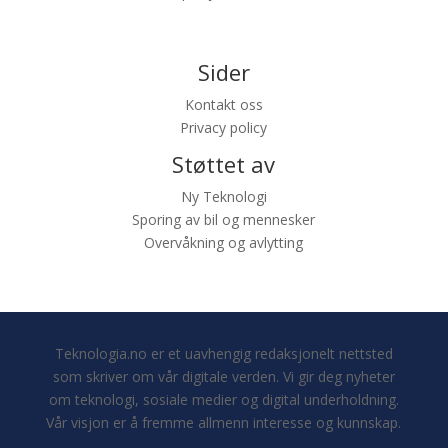
Sider
Kontakt oss
Privacy policy
Støttet av
Ny Teknologi
Sporing av bil og mennesker
Overvåkning og avlytting
Teknologia.no er et uavhengig redaksjonelt nettsted
som skriver om vår digitale verden. Vi gir deg nyheter
om teknologi, sosiale medier og digital underholdning.
Vår visjon er å fremme allmenn interesse og kunnskap.