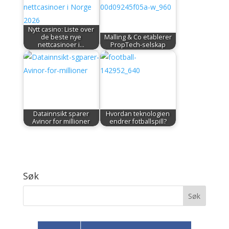
Nytt casino: Liste over
de beste nye
Malling & Co etablerer
nettcasinoer i…
PropTech-selskap
Datainnsikt sparer
Hvordan teknologien
Avinor for millioner
endrer fotballspill?
Søk