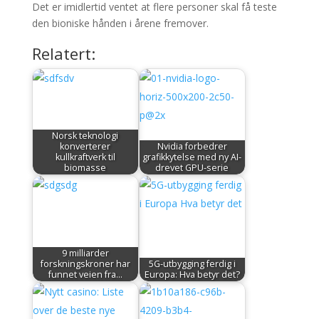
Det er imidlertid ventet at flere personer skal få teste
den bioniske hånden i årene fremover.
Relatert:
Norsk teknologi
konverterer
Nvidia forbedrer
kullkraftverk til
grafikkytelse med ny AI-
biomasse
drevet GPU-serie
9 milliarder
forskningskroner har
5G-utbygging ferdig i
funnet veien fra…
Europa: Hva betyr det?