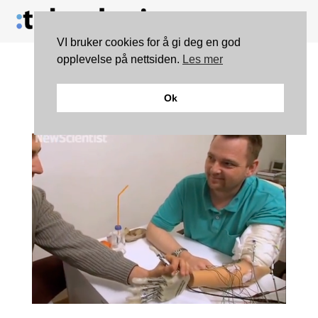
VI bruker cookies for å gi deg en god
opplevelse på nettsiden.
Les mer
Denne håndprotesen lar
Ok
Dennis føle igjen