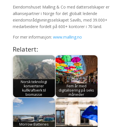
Eiendomshuset Malling & Co med datterselskaper er
alliansepartner i Norge for det globalt ledende
eiendomsrådgivningsselskapet Savills, med 39.000+
medarbeidere fordelt på 600+ kontorer i 70 land.
For mer informasjon:
www.malling.no
Relatert:
Norsk teknologi
konverterer
Fem år med
kullkraftverk til
digitalisering på seks
biomasse
måneder
Morrow Batteries