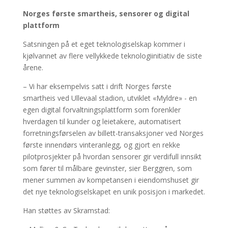
Norges første smartheis, sensorer og digital
plattform
Satsningen på et eget teknologiselskap kommer i
kjølvannet av flere vellykkede teknologiinitiativ de siste
årene.
– Vi har eksempelvis satt i drift Norges første
smartheis ved Ullevaal stadion, utviklet «Myldre» - en
egen digital forvaltningsplattform som forenkler
hverdagen til kunder og leietakere, automatisert
forretningsførselen av billett-transaksjoner ved Norges
første innendørs vinteranlegg, og gjort en rekke
pilotprosjekter på hvordan sensorer gir verdifull innsikt
som fører til målbare gevinster, sier Berggren, som
mener summen av kompetansen i eiendomshuset gir
det nye teknologiselskapet en unik posisjon i markedet.
Han støttes av Skramstad: