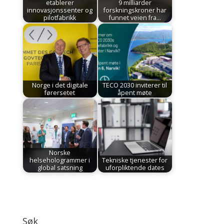
etablerer
9 milliarder
innovasjonssenter og
forskningskroner har
pilotfabrikk
funnet veien fra…
Norge i det digitale
TECO 2030 inviterer til
førersetet
åpent møte
Norske
helsehologrammer i
Tekniske tjenester for
global satsning
uforpliktende dates
Søk