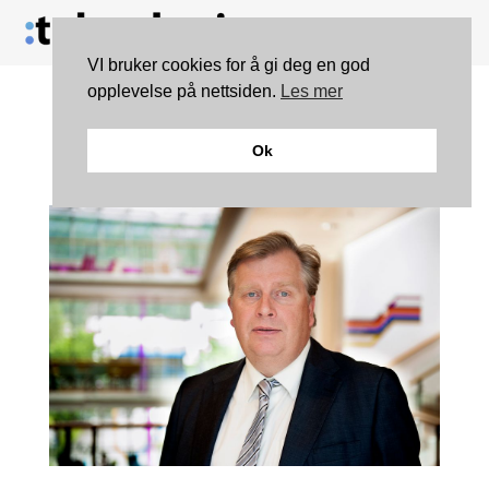
VI bruker cookies for å gi deg en god
opplevelse på nettsiden.
Les mer
Malling & Co etablerer
Ok
PropTech-selskap