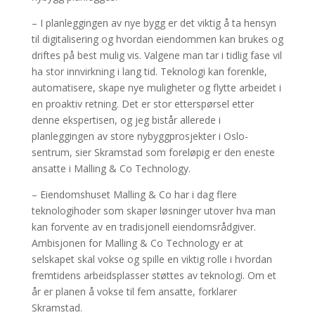
– I planleggingen av nye bygg er det viktig å ta hensyn
til digitalisering og hvordan eiendommen kan brukes og
driftes på best mulig vis. Valgene man tar i tidlig fase vil
ha stor innvirkning i lang tid. Teknologi kan forenkle,
automatisere, skape nye muligheter og flytte arbeidet i
en proaktiv retning. Det er stor etterspørsel etter
denne ekspertisen, og jeg bistår allerede i
planleggingen av store nybyggprosjekter i Oslo-
sentrum, sier Skramstad som foreløpig er den eneste
ansatte i Malling & Co Technology.
– Eiendomshuset Malling & Co har i dag flere
teknologihoder som skaper løsninger utover hva man
kan forvente av en tradisjonell eiendomsrådgiver.
Ambisjonen for Malling & Co Technology er at
selskapet skal vokse og spille en viktig rolle i hvordan
fremtidens arbeidsplasser støttes av teknologi. Om et
år er planen å vokse til fem ansatte, forklarer
Skramstad.