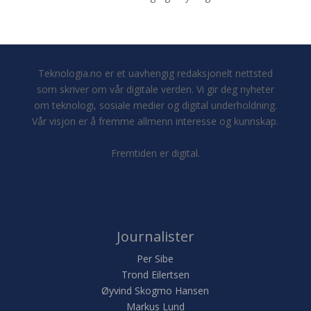
Teknologia.no er et uavhengig redaksjonelt nettsted
som skriver om vår digitale verden. Vi gir deg nyheter
om teknologi, sosiale medier og digital underholdning.
Vår visjon er å fremme allmenn interesse og kunnskap.
Fremtiden er digital.
Journalister
Per Sibe
Trond Eilertsen
Øyvind Skogmo Hansen
Markus Lund