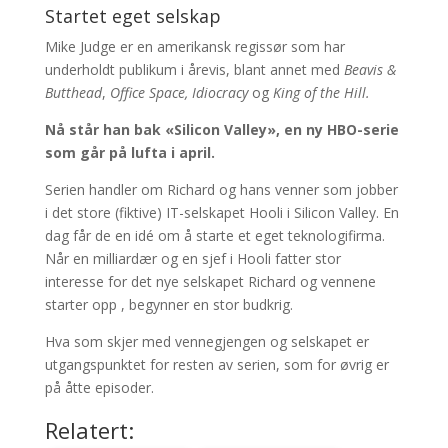
Startet eget selskap
Mike Judge er en amerikansk regissør som har
underholdt publikum i årevis, blant annet med
Beavis &
Butthead
,
Office Space, Idiocracy
og
King of the Hill.
Nå står han bak «Silicon Valley», en ny HBO-serie
som går på lufta i april.
Serien handler om Richard og hans venner som jobber
i det store (fiktive) IT-selskapet Hooli i Silicon Valley. En
dag får de en idé om å starte et eget teknologifirma.
Når en milliardær og en sjef i Hooli fatter stor
interesse for det nye selskapet Richard og vennene
starter opp , begynner en stor budkrig.
Hva som skjer med vennegjengen og selskapet er
utgangspunktet for resten av serien, som for øvrig er
på åtte episoder.
Relatert: