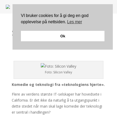
VI bruker cookies for å gi deg en god
opplevelse på nettsiden.
Les mer
Se traileren for HBOs
Ok
nye serie «Silicon Valley»
Foto: Silicon Valley
Komedie og teknologi fra «teknologiens hjerte».
Flere av verdens største IT-selskaper har hovedsete i
California. Er det ikke da naturlig å ta utgangspunkt i
dette stedet når man skal lage komedie der teknologi
er sentral i handlingen?