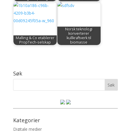
Norsk teknologi
konverterer
Malling & Co etablerer
kullkraftverk til
PropTech-selskap
biomasse
Søk
Kategorier
Digitale medier