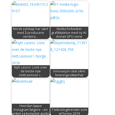
Norsk selskap har vært
Nvidia forbedrer
med å produsere
grafikkytelse med ny AI-
verdens…
drevet GPU-serie
Nytt casino: Liste over
de beste nye
Innovasjon skal sikre
nettcasinoer i…
leveringssikkerhet
Hvordan kjøpe
Instagram følgere – en
7 teknologitrender som
enkel og komplett guide
vil forme 2019