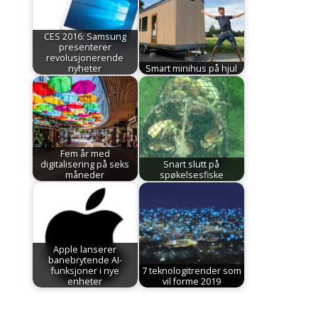
CES 2016: Samsung
presenterer
revolusjonerende
nyheter
Smart minihus på hjul
Fem år med
digitalisering på seks
Snart slutt på
måneder
spøkelsesfiske
Apple lanserer
banebrytende AI-
funksjoner i nye
7 teknologitrender som
enheter
vil forme 2019