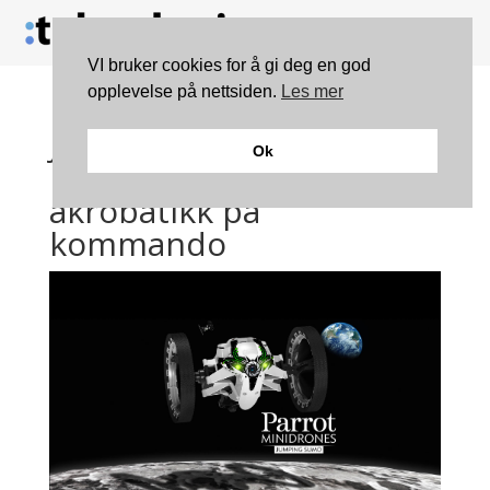
VI bruker cookies for å gi deg en god
opplevelse på nettsiden.
Les mer
Jumping Sumo fra Parrot
Ok
Minidrones utfører
akrobatikk på
kommando