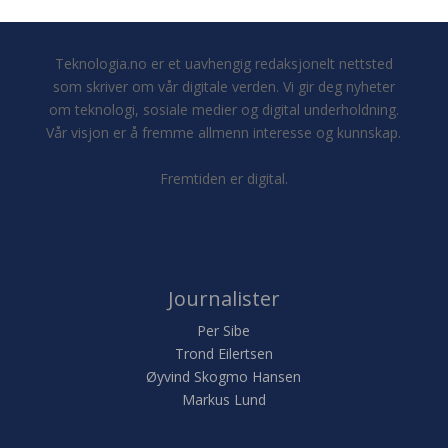
Teknologia.no er et uavhengig redaksjonelt nettsted
som skriver om vår digitale verden. Vi gir deg nyheter
om teknologi, sosiale medier og digital underholdning.
Vår visjon er å fremme allmenn interesse og kunnskap.
Fremtiden er digital.
Journalister
Per Sibe
Trond Eilertsen
Øyvind Skogmo Hansen
Markus Lund