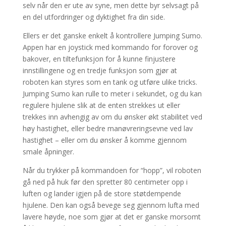
selv når den er ute av syne, men dette byr selvsagt på
en del utfordringer og dyktighet fra din side.
Ellers er det ganske enkelt å kontrollere Jumping Sumo.
Appen har en joystick med kommando for forover og
bakover, en tiltefunksjon for å kunne finjustere
innstillingene og en tredje funksjon som gjør at
roboten kan styres som en tank og utføre ulike tricks.
Jumping Sumo kan rulle to meter i sekundet, og du kan
regulere hjulene slik at de enten strekkes ut eller
trekkes inn avhengig av om du ønsker økt stabilitet ved
høy hastighet, eller bedre manøvreringsevne ved lav
hastighet – eller om du ønsker å komme gjennom
smale åpninger.
Når du trykker på kommandoen for “hopp”, vil roboten
gå ned på huk før den spretter 80 centimeter opp i
luften og lander igjen på de store støtdempende
hjulene. Den kan også bevege seg gjennom lufta med
lavere høyde, noe som gjør at det er ganske morsomt