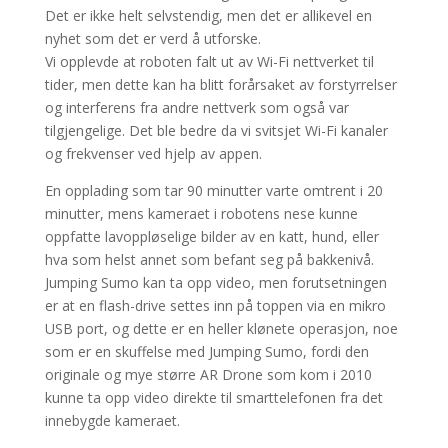
Det er ikke helt selvstendig, men det er allikevel en
nyhet som det er verd å utforske.
Vi opplevde at roboten falt ut av Wi-Fi nettverket til
tider, men dette kan ha blitt forårsaket av forstyrrelser
og interferens fra andre nettverk som også var
tilgjengelige. Det ble bedre da vi svitsjet Wi-Fi kanaler
og frekvenser ved hjelp av appen.
En opplading som tar 90 minutter varte omtrent i 20
minutter, mens kameraet i robotens nese kunne
oppfatte lavoppløselige bilder av en katt, hund, eller
hva som helst annet som befant seg på bakkenivå.
Jumping Sumo kan ta opp video, men forutsetningen
er at en flash-drive settes inn på toppen via en mikro
USB port, og dette er en heller klønete operasjon, noe
som er en skuffelse med Jumping Sumo, fordi den
originale og mye større AR Drone som kom i 2010
kunne ta opp video direkte til smarttelefonen fra det
innebygde kameraet.