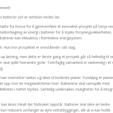
rømnett
 batterier slik at nettleien holdes lav
 støtte fra Enova for å gjennomføre et innovativt prosjekt på Senja ve
ellomlagring av energi i batterier for å styrke forsyningssikkerheten,
 batterier kan inkluderes i fremtidens energisystem.
. Hun tror prosjektet er enestående i sitt slag.
up løsning, men dette er første gang et prosjekt går så helhetlig til v
kal spille hverandre gode. Tverrfaglig samarbeid er nødvendig i et 
g.
man oversetter tanker og ideer til konkrete planer. Foreløpig er plane
tet opp mot én megawatt/timer hver. Batteriene skal samspille med
sibiliteten i nettet styrkes. Samtidig undersøkes muligheten for å integ
kan løses lokalt der forbruket oppstår. Batterier skal sikre en bedre
t kan redusere omfanget av dyre nettutbygginger, slik at vi kan holde