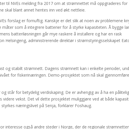
kter til NVEs melding fra 2017 om at strømnettet må oppgraderes for
ne skal blant annet hentes inn ved økt nettleie.
VEs forslag er fornuftig. Kanskje er det slik at noen av problemene kn
ve måter som å integrere batterier for å styrke kapasiteten. Å bygge l
mens batteriløsningen går mye raskere å installere og har en rask
er Jon Helsingeng, administrerende direktør i strømstyringsselskapet Eat
t og stabilt strømnett. Dagens strømnett kan i enkelte perioder, un
vået for fiskerinæringen. Demo-prosjektet som nå skal gjennomføres
 står for betydelig verdiskaping. De er avhengig av å ha en påliteli
 videre vekst. Det vil dette prosjektet muliggjøre ved at både kapasit
tyrkes næringslivet på Senja, forklarer Foshaug.
or interesse også andre steder i Norge, der de regionale strømnette