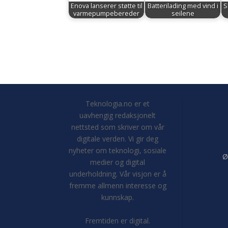
Enova lanserer støtte til
Batterilading med vind i
S
varmepumpebereder
seilene
Teknologia.no er et
uavhengig redaksjonelt
nettsted som skriver om vår
digitale verden. Vi gir deg
nyheter om teknologi, sosiale
Ø
medier og digital
underholdning. Vår visjon er å
fremme allmenn interesse og
kunnskap.
Fremtiden er digital.