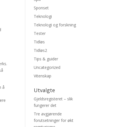
Sponset
Teknologi
Teknologi og forskning
d
Tester
Tidløs
Tidløs2
Tips & guider
erks.
Uncategorized
så
Vitenskap
n å
Utvalgte
Gjeldsregisteret – slik
rere
fungerer det
Tre avgjørende
forutsetninger for økt
romturisme