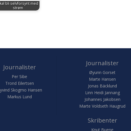
kal bli selvforsynt med
strøm
Journalister
Journalister
Øyunn Gorset
Per Sibe
Marte Hansen
Trond Eilertsen
Jonas Bäcklund
yvind Skogmo Hansen
Linn Heidi Jannang
Markus Lund
Johannes Jakobsen
Marte Voldseth Haugrud
Skribenter
Knut Buene