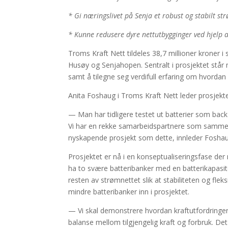
* Gi næringslivet på Senja et robust og stabilt st
* Kunne redusere dyre nettutbygginger ved hjelp av
Troms Kraft Nett tildeles 38,7 millioner kroner i
Husøy og Senjahopen. Sentralt i prosjektet står m
samt å tilegne seg verdifull erfaring om hvordan
Anita Foshaug i Troms Kraft Nett leder prosjektet
— Man har tidligere testet ut batterier som back-
Vi har en rekke samarbeidspartnere som sammen s
nyskapende prosjekt som dette, innleder Foshau
Prosjektet er nå i en konseptualiseringsfase der 
ha to svære batteribanker med en batterikapasi
resten av strømnettet slik at stabiliteten og flek
mindre batteribanker inn i prosjektet.
— Vi skal demonstrere hvordan kraftutfordringer 
balanse mellom tilgjengelig kraft og forbruk. De