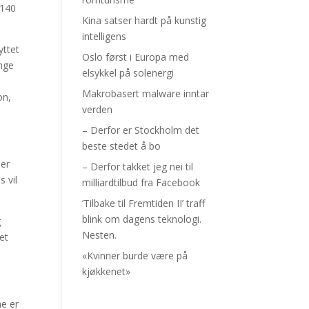
 140
Kina satser hardt på kunstig
intelligens
yttet
Oslo først i Europa med
ange
elsykkel på solenergi
Makrobasert malware inntar
on,
verden
– Derfor er Stockholm det
beste stedet å bo
der
– Derfor takket jeg nei til
 vil
milliardtilbud fra Facebook
’Tilbake til Fremtiden II’ traff
blink om dagens teknologi.
g
Nesten.
et
«Kvinner burde være på
kjøkkenet»
ne er