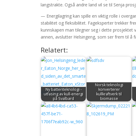
langstrakte. Også andre land vil se til Senja pros
— Energilagring kan spille en viktig rolle i overgan
stabilitet og fleksibilitet. Fageksperter trekker 
kunnskapen man tilegner seg i dette prosjektet vi
annen, avslutter Helsingeng, som ser frem til å f
Relatert:
Norsk teknologi
Ny batteriteknologi -
konverterer
utfasing av kull-energi
kullkraftverk til
på Svalbard
biomasse