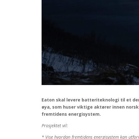
Eaton skal levere batteriteknologi til et d
øya, som huser viktige aktører innen norsk
fremtidens energisystem.
Prosjektet vil:
* Vise hvordan fremtidens energisystem kan utfo