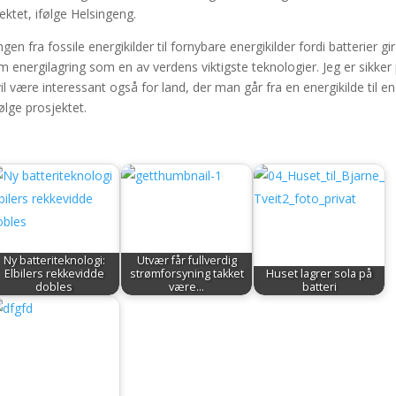
jektet, ifølge Helsingeng.
gen fra fossile energikilder til fornybare energikilder fordi batterier gir
frem energilagring som en av verdens viktigste teknologier. Jeg er sikker
l være interessant også for land, der man går fra en energikilde til en
ølge prosjektet.
Ny batteriteknologi:
Utvær får fullverdig
Elbilers rekkevidde
strømforsyning takket
Huset lagrer sola på
dobles
være…
batteri