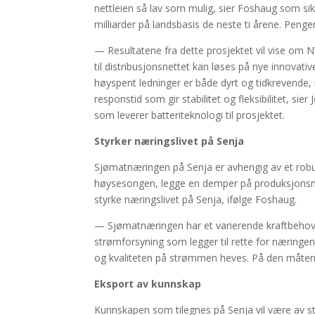
nettleien så lav som mulig, sier Foshaug som si
milliarder på landsbasis de neste ti årene. Penge
— Resultatene fra dette prosjektet vil vise om N
til distribusjonsnettet kan løses på nye innovati
høyspent ledninger er både dyrt og tidkrevende, 
responstid som gir stabilitet og fleksibilitet, si
som leverer batteriteknologi til prosjektet.
Styrker næringslivet på Senja
Sjømatnæringen på Senja er avhengig av et robus
høysesongen, legge en demper på produksjonsni
styrke næringslivet på Senja, ifølge Foshaug.
— Sjømatnæringen har et varierende kraftbehov og
strømforsyning som legger til rette for næringens
og kvaliteten på strømmen heves. På den måten s
Eksport av kunnskap
Kunnskapen som tilegnes på Senja vil være av st