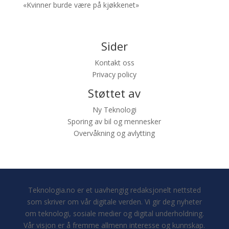
«Kvinner burde være på kjøkkenet»
Sider
Kontakt oss
Privacy policy
Støttet av
Ny Teknologi
Sporing av bil og mennesker
Overvåkning og avlytting
Teknologia.no er et uavhengig redaksjonelt nettsted
som skriver om vår digitale verden. Vi gir deg nyheter
om teknologi, sosiale medier og digital underholdning.
Vår visjon er å fremme allmenn interesse og kunnskap.