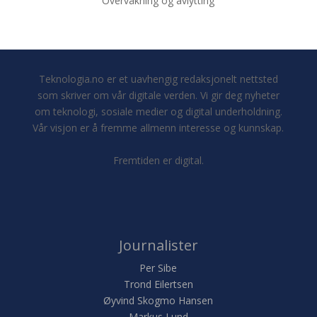
Overvåkning og avlytting
Teknologia.no er et uavhengig redaksjonelt nettsted
som skriver om vår digitale verden. Vi gir deg nyheter
om teknologi, sosiale medier og digital underholdning.
Vår visjon er å fremme allmenn interesse og kunnskap.
Fremtiden er digital.
Journalister
Per Sibe
Trond Eilertsen
Øyvind Skogmo Hansen
Markus Lund