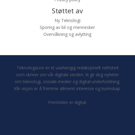
Støttet av
Ny Teknologi
Sporing av bil og mennesker
Overvåkning og avlytting
Teknologia.no er et uavhengig redaksjonelt nettsted
som skriver om vår digitale verden. Vi gir deg nyheter
om teknologi, sosiale medier og digital underholdning.
Vår visjon er å fremme allmenn interesse og kunnskap.
Fremtiden er digital.