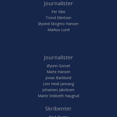
Journalister
Per Sibe
Trond Eilertsen
Øyvind Skogmo Hansen
Markus Lund
Journalister
Øyunn Gorset
Marte Hansen
Jonas Bäcklund
Linn Heidi Jannang
Johannes Jakobsen
Marte Voldseth Haugrud
Skribenter
Knut Buene