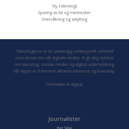
Ny Teknologi
Sporing av bil og mennesker
Overvåkning og avlytting
Teknologia.no er et uavhengig redaksjonelt nettsted
som skriver om vår digitale verden. Vi gir deg nyheter
om teknologi, sosiale medier og digital underholdning.
Vår visjon er å fremme allmenn interesse og kunnskap.
Fremtiden er digital.
Journalister
Per Sibe