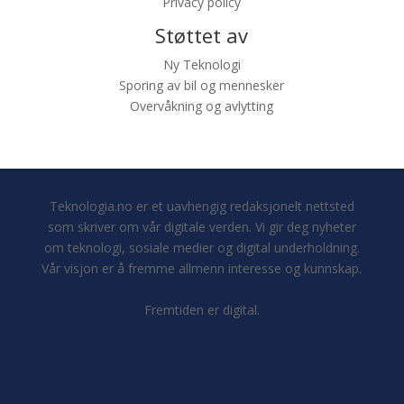
Privacy policy
Støttet av
Ny Teknologi
Sporing av bil og mennesker
Overvåkning og avlytting
Teknologia.no er et uavhengig redaksjonelt nettsted
som skriver om vår digitale verden. Vi gir deg nyheter
om teknologi, sosiale medier og digital underholdning.
Vår visjon er å fremme allmenn interesse og kunnskap.
Fremtiden er digital.