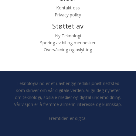
Kontakt oss
Privacy policy
Støttet av
Ny Teknologi
Sporing av bil og mennesker
Overvåkning og avlytting
Teknologia.no er et uavhengig redaksjonelt nettsted
som skriver om vår digitale verden. Vi gir deg nyheter
om teknologi, sosiale medier og digital underholdning.
Vår visjon er å fremme allmenn interesse og kunnskap.
Fremtiden er digital.