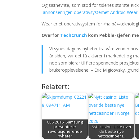
Og sistnevnte, som stod for tidenes største Kic
annonseringen operativsystemet Android Wear
Wear er et operativsystem for «ha på»-teknologi, o
Overfor
TechCrunch
kom Pebble-sjefen med
Vi synes dagens nyheter fra våre venner ho
år siden, var det få aktører i markedet og m
noe som bidrar til flere spennende prosjekter
brukeropplevelsene. – Eric Migicovsky, gründ
Relatert:
CES 2016: Samsung
presenterer
Nytt casino: Liste over
revolusjonerende
de beste nye
nyheter
nettcasinoer i…