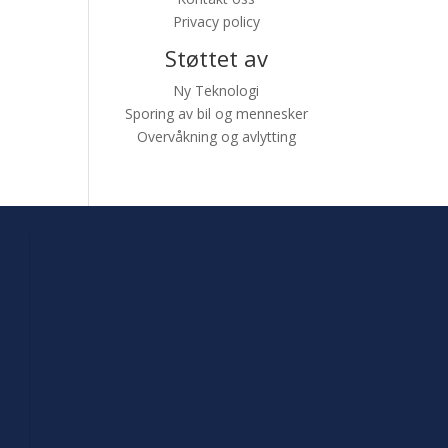
Privacy policy
Støttet av
Ny Teknologi
Sporing av bil og mennesker
Overvåkning og avlytting