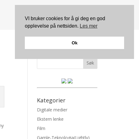
VI bruker cookies for å gi deg en god
opplevelse på nettsiden.
Les mer
Ok
Søk
Kategorier
Digitale medier
Ekstern lenke
ny
Film
Gamle-Teknologia(Lightly)