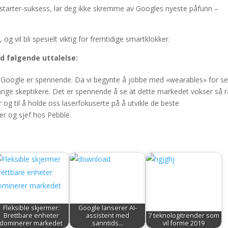
kstarter-suksess, lar deg ikke skremme av Googles nyeste påfunn –
.
g vil bli spesielt viktig for fremtidige smartklokker.
 følgende uttalelse:
s Google er spennende. Da vi begynte å jobbe med «wearables» for s
ange skeptikere. Det er spennende å se at dette markedet vokser så r
 og til å holde oss laserfokuserte på å utvikle de beste
er og sjef hos Pebble.
Fleksible skjermer:
Google lanserer AI-
Brettbare enheter
assistent med
7 teknologitrender som
dominerer markedet
sanntids…
vil forme 2019