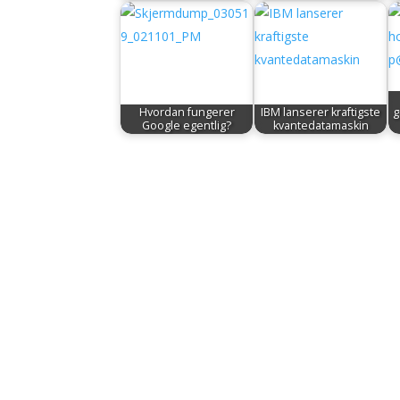
Hvordan fungerer
IBM lanserer kraftigste
g
Google egentlig?
kvantedatamaskin