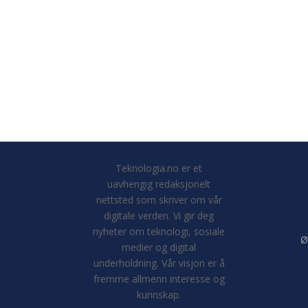
Teknologia.no er et
uavhengig redaksjonelt
nettsted som skriver om vår
digitale verden. Vi gir deg
nyheter om teknologi, sosiale
Ø
medier og digital
underholdning. Vår visjon er å
fremme allmenn interesse og
kunnskap.