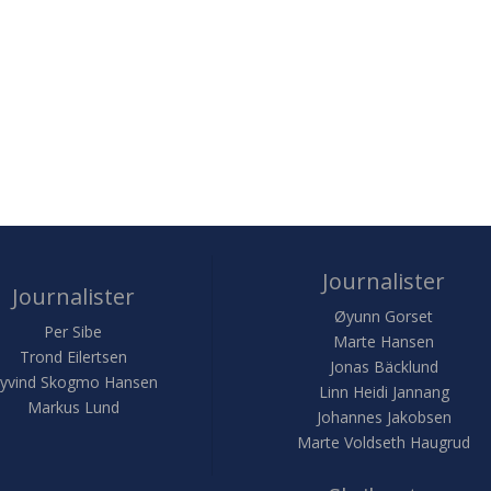
Journalister
Journalister
Øyunn Gorset
Per Sibe
Marte Hansen
Trond Eilertsen
Jonas Bäcklund
yvind Skogmo Hansen
Linn Heidi Jannang
Markus Lund
Johannes Jakobsen
Marte Voldseth Haugrud