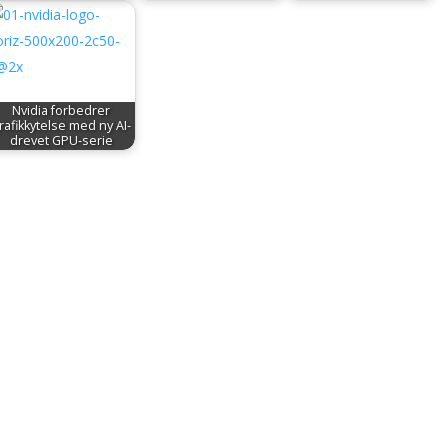
Nvidia forbedrer
rafikkytelse med ny AI-
drevet GPU-serie