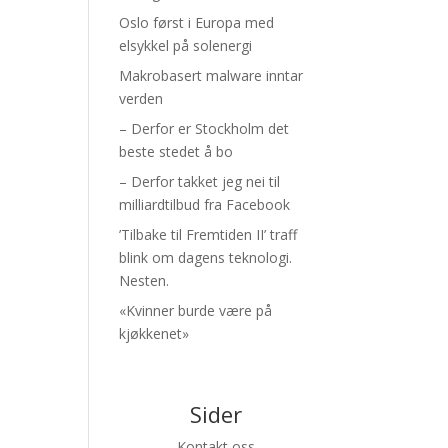
Oslo først i Europa med
elsykkel på solenergi
Makrobasert malware inntar
verden
– Derfor er Stockholm det
beste stedet å bo
– Derfor takket jeg nei til
milliardtilbud fra Facebook
’Tilbake til Fremtiden II’ traff
blink om dagens teknologi.
Nesten.
«Kvinner burde være på
kjøkkenet»
Sider
Kontakt oss